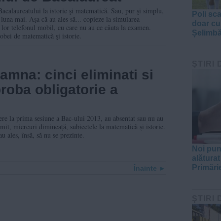
Bacalaureatului la istorie şi matematică. Sau, pur şi simplu,
Poli sc
 luna mai. Aşa că au ales să... copieze la simularea
doar cu
lor telefonul mobil, cu care nu au ce căuta la examen.
Șelimbă
robei de matematică şi istorie.
ŞTIRI 
amna: cinci eliminati si
proba obligatorie a
cere la prima sesiune a Bac-ului 2013, au absentat sau nu au
mit, miercuri dimineață, subiectele la matematică și istorie.
u ales, însă, să nu se prezinte.
Noi pun
alăturat
Primări
Înainte
ŞTIRI 