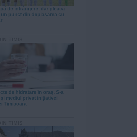
apă de înfrângere, dar pleacă
 un punct din deplasarea cu
r
DIN TIMIȘ
cte de hidratare în oraș. S-a
 și mediul privat inițiativei
ei Timișoara
DIN TIMIȘ