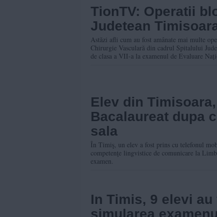
TionTV: Operatii blo
Judetean Timisoar
Astăzi afli cum au fost amânate mai multe oper
Chirurgie Vasculară din cadrul Spitalului Jude
de clasa a VII-a la examenul de Evaluare Nați
Elev din Timisoara,
Bacalaureat dupa ce
sala
În Timiş, un elev a fost prins cu telefonul mo
competenţe lingvistice de comunicare la Limba
examen.
In Timis, 9 elevi au 
simularea examenul