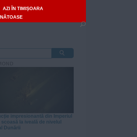
AZI ÎN TIMIȘOARA
ĂNĂTOASE
MOND
cție impresionantă din Imperiul
scoasă la iveală de nivelul
al Dunării