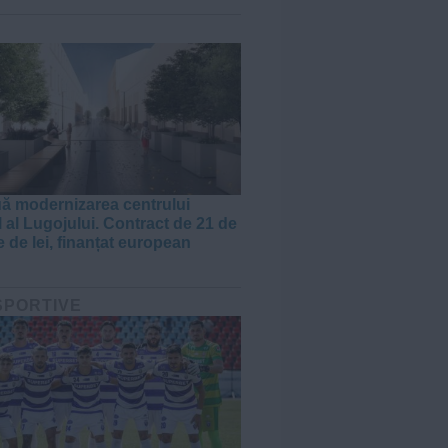
J
ă modernizarea centrului
l al Lugojului. Contract de 21 de
 de lei, finanțat european
 SPORTIVE