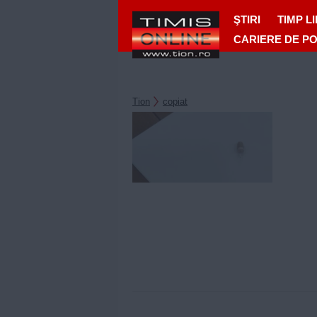
ŞTIRI
TIMP L
CARIERE DE P
Tion
copiat