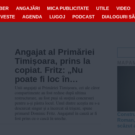
IBER
ANGAJĂRI
MICA PUBLICITATE
UTILE
VIDEO
OVESTE
AGENDA
LUGOJ
PODCAST
DIALOGURI S
Angajat al Primăriei
Timișoara, prins la
MAPA
copiat. Fritz: „Nu
poate fi loc în
primărie pentru
Unii angajați ai Primăriei Timișoara, cei ale căror
compartimente au fost reduse după ultima
tupeiști habarniști”
restructurare, au fost puși să susțină concursuri
pentru a-și păstra locul. Unul dintre aceștia nu s-a
descurcat singur și a încercat să trișeze, spune
primarul Dominic Fritz. Angajatul în cauză ar fi
Constru
fost prins cu o cască în ureche.
Roman, 
scăzut 