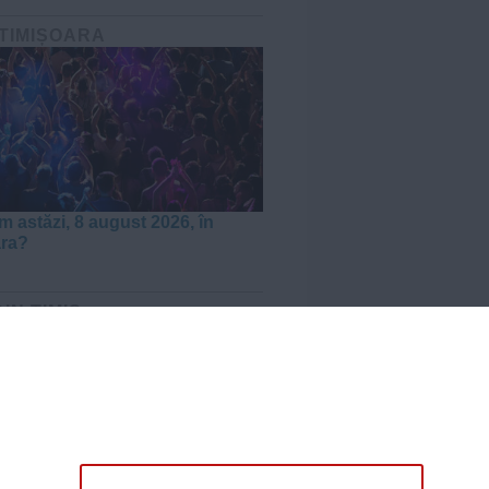
 TIMIȘOARA
m astăzi, 8 august 2026, în
ara?
DIN TIMIȘ