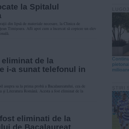
cate la Spitalul
LUGO
a
ații din lipsă de materiale necesare, la Clinica de
țean Timișoara. Afli apoi cum a încercat să copieze un elev
onală.
 eliminat de la
Continu
pietona
 i-a sunat telefonul in
milioane
bil asupra sa la prima probă a Bacalaureatului, cea de
ŞTIRI
 şi Literatura Română. Acesta a fost eliminat de la
fost eliminati de la
ui de Bacalaureat