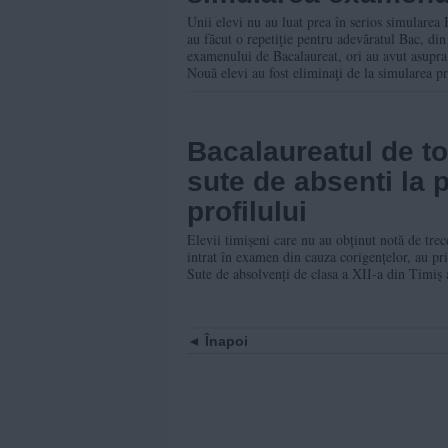
Unii elevi nu au luat prea în serios simularea 
au făcut o repetiţie pentru adevăratul Bac, din
examenului de Bacalaureat, ori au avut asupra 
Nouă elevi au fost eliminaţi de la simularea p
Bacalaureatul de to
sute de absenti la 
profilului
Elevii timișeni care nu au obținut notă de tre
intrat în examen din cauza corigențelor, au pri
Sute de absolvenți de clasa a XII-a din Timiș a
Înapoi