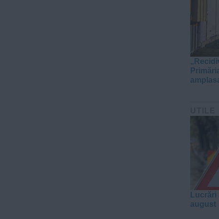
„Recidi
Primări
amplasa
UTILE
Lucrări 
august