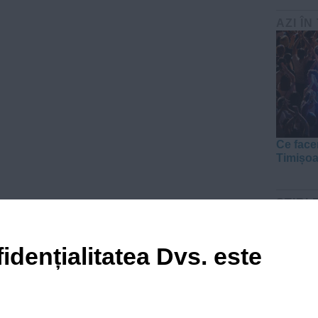
AZI ÎN
Ce face
Timișo
ŞTIRI 
idențialitatea Dvs. este