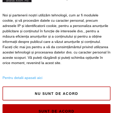
Peste 473.000 de țigarete,
ridicate de polițiști
Bulgar prins de polițiștii de
Noi și partenerii noștri utilizăm tehnologii, cum ar fi modulele
frontieră în timp ce
cookie, și vă procesăm datele cu caracter personal, precum
transporta țigări
adresele IP și identificatorii cookie, pentru a personaliza anunțurile
netimbrate, în valoare de
publicitare și conținutul în funcție de interesele dvs., pentru a
1,5 mil. de euro, în
măsura eficiența anunțurilor și a conținutului și pentru a obține
Înapoi
Înainte
Mehedinți
informații despre publicul care a văzut anunțurile și conținutul.
Faceți clic mai jos pentru a vă da consimțământul privind utilizarea
acestei tehnologii și procesarea datelor dvs. cu caracter personal în
aceste scopuri. Vă puteți răzgândi și puteți schimba opțiunile în
SERVICII
Redactia
Folosinta Cookie-urilor
orice moment, revenind la acest site.
Termeni si conditii de utilizare
Politica de confidentialitate
Pentru detalii apasati aici
Regulament postare și moderare comentarii
NU SUNT DE ACORD
SUNT DE ACORD