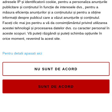
adresele IP și identificatorii cookie, pentru a personaliza anunțurile
publicitare și conținutul în funcție de interesele dvs., pentru a
Timiș Online
măsura eficiența anunțurilor și a conținutului și pentru a obține
ISSN 3008-2323
informații despre publicul care a văzut anunțurile și conținutul.
ISSN-L 3008-2323
Faceți clic mai jos pentru a vă da consimțământul privind utilizarea
acestei tehnologii și procesarea datelor dvs. cu caracter personal în
aceste scopuri. Vă puteți răzgândi și puteți schimba opțiunile în
orice moment, revenind la acest site.
Pentru detalii apasati aici
NU SUNT DE ACORD
SUNT DE ACORD