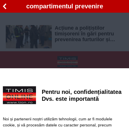
compartimentul prevenire
Acțiune a polițiștilor
timișoreni în gări pentru
prevenirea furturilor și
tâlhăriilor
SERVICII
Redactia
Folosinta Cookie-urilor
Termeni si conditii de utilizare
Politica de confidentialitate
Pentru noi, confidențialitatea
Regulament postare și moderare comentarii
Dvs. este importantă
Noi și partenerii noștri utilizăm tehnologii, cum ar fi modulele
cookie, și vă procesăm datele cu caracter personal, precum