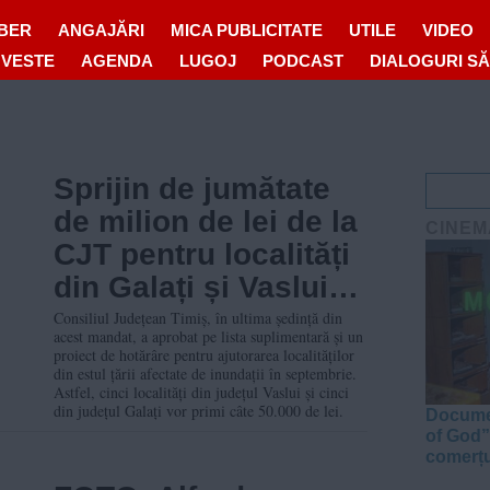
IBER
ANGAJĂRI
MICA PUBLICITATE
UTILE
VIDEO
OVESTE
AGENDA
LUGOJ
PODCAST
DIALOGURI S
Sprijin de jumătate
de milion de lei de la
CINEM
CJT pentru localități
din Galați și Vaslui
inundate luna trecută
Consiliul Județean Timiș, în ultima ședință din
acest mandat, a aprobat pe lista suplimentară și un
proiect de hotărâre pentru ajutorarea localităților
din estul țării afectate de inundații în septembrie.
Astfel, cinci localități din județul Vaslui și cinci
din județul Galați vor primi câte 50.000 de lei.
Documen
of God”
comerțu