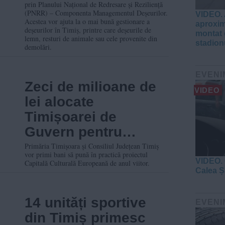
prin Planului Național de Redresare și Reziliență
(PNRR) – Componenta Managementul Deșeurilor.
VIDEO. 
Acestea vor ajuta la o mai bună gestionare a
aproxim
deșeurilor în Timiș, printre care deșeurile de
montat 
lemn, resturi de animale sau cele provenite din
stadion
demolări.
EVENI
Zeci de milioane de
VIDEO
lei alocate
Timișoarei de
Guvern pentru
investiții și programe
Primăria Timișoara și Consiliul Județean Timiș
vor primi bani să pună în practică proiectul
în cadrul proiectului
VIDEO. 
Capitală Culturală Europeană de anul viitor.
Calea Ș
Capitală Culturală
2023
14 unități sportive
EVENI
din Timiș primesc