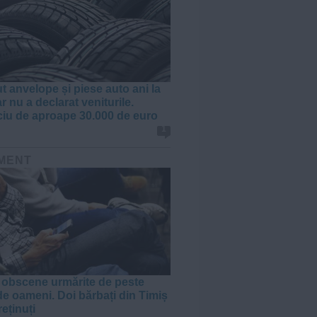
t anvelope și piese auto ani la
r nu a declarat veniturile.
ciu de aproape 30.000 de euro
1
MENT
i obscene urmărite de peste
de oameni. Doi bărbați din Timiș
reținuți