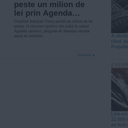
peste un milion de
lei prin Agenda
sportivă a CJ Timiș
Consiliul Județean Timiș acordă un milion de lei
pentru 14 structuri sportive din județ în cadrul
Agendei sportive, program de finanțare derulat
anual de instituție.
A vându
rând, da
Prejudi
Înainte
EVENI
Live-ur
22.000 
au fost 