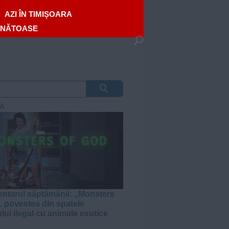
AZI ÎN TIMIȘOARA
ĂNĂTOASE
A
tarul săptămânii: „Monsters
, povestea din spatele
lui ilegal cu animale exotice