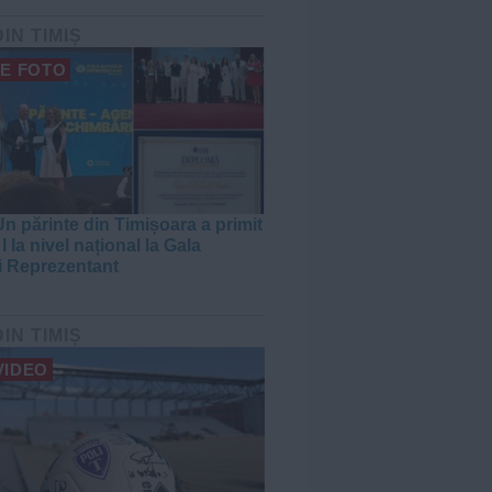
DIN TIMIȘ
E FOTO
n părinte din Timișoara a primit
I la nivel național la Gala
i Reprezentant
DIN TIMIȘ
VIDEO