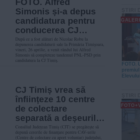
FOTO. Alfred
Simonis și-a depus
ŞTIRI 
candidatura pentru
GALERI
conducerea CJ
Timiș: „Timișul are
După ce a fost alături de Nicolae Robu la
depunerea candidaturii sale la Primăria Timișoara,
nevoie de o nouă
vineri, 26 aprilie, a venit rândul lui Alfred
Simonis să completeze tandemul PNL-PSD prin
abordare”
candidatura la CJ Timiș.
FOTO. U
premiul 
Elevulu
CJ Timiș vrea să
ŞTIRI 
înființeze 10 centre
FOTO+
de colectare
separată a deșeurilor
prin bani din PNRR
Consiliul Județean Timiș (CJT) se pregătește să
depună cererile de finanțare pentru CAV-urile
(Centre de colectare cu aport voluntar) județului,