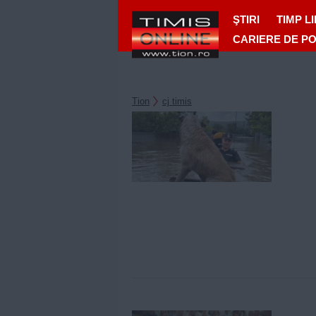
ŞTIRI
TIMP L
CARIERE DE P
Tion
cj timis