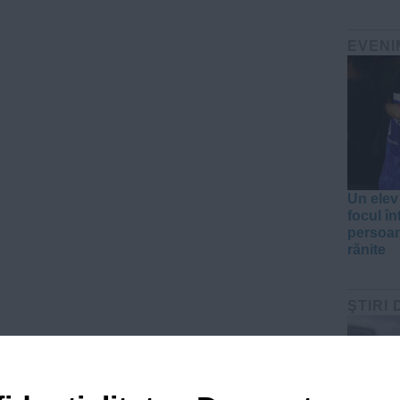
EVENI
Un elev 
focul în
persoan
rănite
ŞTIRI 