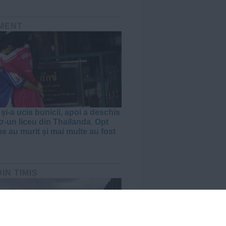
MENT
și-a ucis bunicii, apoi a deschis
tr-un liceu din Thailanda. Opt
e au murit și mai multe au fost
DIN TIMIȘ