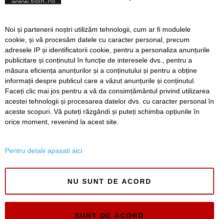
îngrijire la domiciliu
Mișcare în scop caritabil,
Noi și partenerii noștri utilizăm tehnologii, cum ar fi modulele
pe malul Begăi! Fitness
cookie, și vă procesăm datele cu caracter personal, precum
pentru canotaj, la
adresele IP și identificatorii cookie, pentru a personaliza anunțurile
Timișoara
publicitare și conținutul în funcție de interesele dvs., pentru a
măsura eficiența anunțurilor și a conținutului și pentru a obține
Înapoi
Înainte
informații despre publicul care a văzut anunțurile și conținutul.
Faceți clic mai jos pentru a vă da consimțământul privind utilizarea
acestei tehnologii și procesarea datelor dvs. cu caracter personal în
aceste scopuri. Vă puteți răzgândi și puteți schimba opțiunile în
SERVICII
Redactia
Folosinta Cookie-urilor
orice moment, revenind la acest site.
Termeni si conditii de utilizare
Politica de confidentialitate
Pentru detalii apasati aici
Regulament postare și moderare comentarii
NU SUNT DE ACORD
SUNT DE ACORD