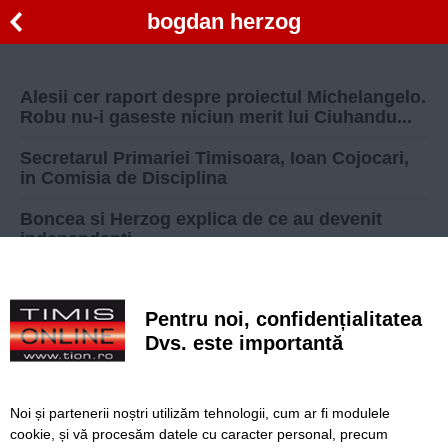
bogdan herzog
Alesii cer raport despre proiectul Michelangelo.
Robu nu-i gaseste niciun merit lui Ciuhandu...
Secretarul Primariei Timisoara, Ioan Cojocari,
in Comisia de Disciplina
Boncea si Herzog explica de ce au devenit
independenti
Presedintele PNTCD Timis despre plecarea lui
Boncea, Herzog si Orza: Nu moare partidul fara
Pentru noi, confidențialitatea
3 consilieri
Dvs. este importantă
Petrica Folica, ghimpele PP-DD din coasta PSD.
Herzog putea fi viceprimar cu votul sau!
Noi și partenerii noștri utilizăm tehnologii, cum ar fi modulele
Înapoi
Înainte
cookie, și vă procesăm datele cu caracter personal, precum