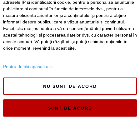
adresele IP și identificatorii cookie, pentru a personaliza anunțurile
publicitare și conținutul în funcție de interesele dvs., pentru a
măsura eficiența anunțurilor și a conținutului și pentru a obține
SERVICII
Redactia
Folosinta Cookie-urilor
informații despre publicul care a văzut anunțurile și conținutul.
Termeni si conditii de utilizare
Faceți clic mai jos pentru a vă da consimțământul privind utilizarea
Politica de confidentialitate
acestei tehnologii și procesarea datelor dvs. cu caracter personal în
aceste scopuri. Vă puteți răzgândi și puteți schimba opțiunile în
Regulament postare și moderare comentarii
orice moment, revenind la acest site.
Pentru detalii apasati aici
NU SUNT DE ACORD
Timiș Online
ISSN 3008-2323
ISSN-L 3008-2323
SUNT DE ACORD