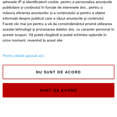
adresele IP și identificatorii cookie, pentru a personaliza anunțurile
SERVICII
Redactia
Folosinta Cookie-urilor
publicitare și conținutul în funcție de interesele dvs., pentru a
Termeni si conditii de utilizare
măsura eficiența anunțurilor și a conținutului și pentru a obține
Politica de confidentialitate
informații despre publicul care a văzut anunțurile și conținutul.
Regulament postare și moderare comentarii
Faceți clic mai jos pentru a vă da consimțământul privind utilizarea
acestei tehnologii și procesarea datelor dvs. cu caracter personal în
aceste scopuri. Vă puteți răzgândi și puteți schimba opțiunile în
orice moment, revenind la acest site.
Pentru detalii apasati aici
Timiș Online
ISSN 3008-2323
NU SUNT DE ACORD
ISSN-L 3008-2323
SUNT DE ACORD