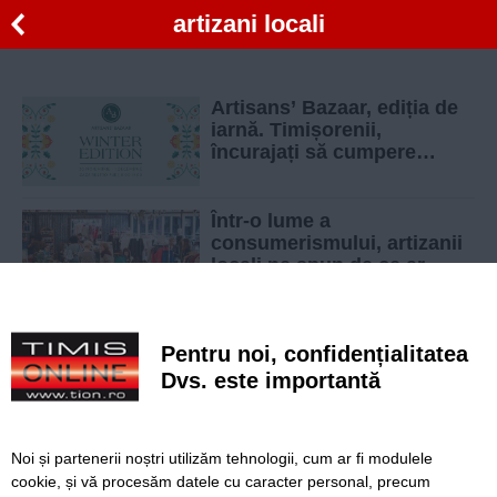
artizani locali
Artisans’ Bazaar, ediția de
iarnă. Timișorenii,
încurajați să cumpere
produse handmade și să
susțină meșterii locali
Într-o lume a
consumerismului, artizanii
locali ne spun de ce ar
trebui să cumpărăm
produse locale
Artizanii locali invita
Pentru noi, confidențialitatea
timisorenii la o noua editie
Artisans’ Bazaar
Dvs. este importantă
Noi și partenerii noștri utilizăm tehnologii, cum ar fi modulele
cookie, și vă procesăm datele cu caracter personal, precum