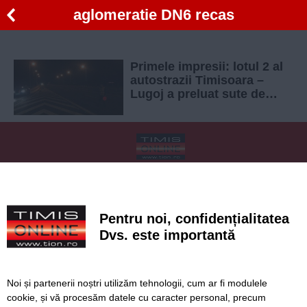
aglomeratie DN6 recas
Primele impresii: lotul 2 al
autostrazii Timisoara –
Lugoj a preluat sute de
autovehicule de pe drumul
national
SERVICII
Redactia
Folosinta Cookie-urilor
Termeni si conditii de utilizare
Politica de confidentialitate
Pentru noi, confidențialitatea
Regulament postare și moderare comentarii
Dvs. este importantă
Noi și partenerii noștri utilizăm tehnologii, cum ar fi modulele
cookie, și vă procesăm datele cu caracter personal, precum