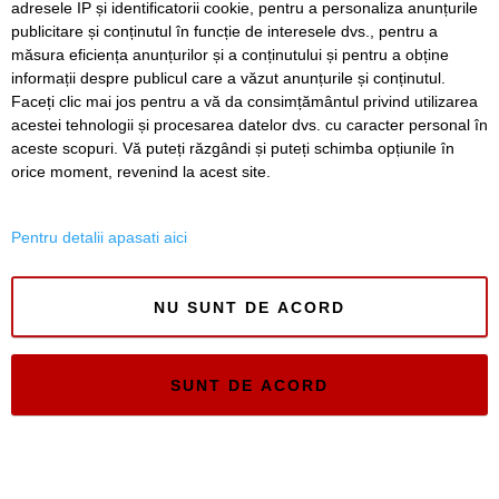
adresele IP și identificatorii cookie, pentru a personaliza anunțurile
publicitare și conținutul în funcție de interesele dvs., pentru a
Timiș Online
măsura eficiența anunțurilor și a conținutului și pentru a obține
ISSN 3008-2323
informații despre publicul care a văzut anunțurile și conținutul.
ISSN-L 3008-2323
Faceți clic mai jos pentru a vă da consimțământul privind utilizarea
acestei tehnologii și procesarea datelor dvs. cu caracter personal în
aceste scopuri. Vă puteți răzgândi și puteți schimba opțiunile în
orice moment, revenind la acest site.
Pentru detalii apasati aici
NU SUNT DE ACORD
SUNT DE ACORD