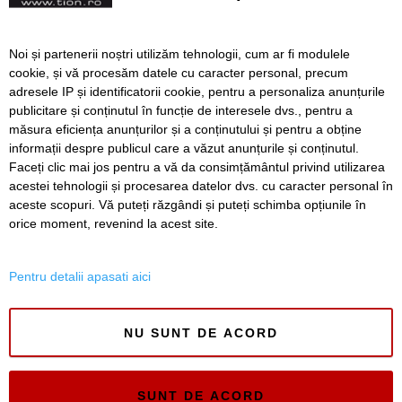
Aeroportul Timișoara
FOTO. S-a ales câștigătorul
Noi și partenerii noștri utilizăm tehnologii, cum ar fi modulele
licitației pentru noul
cookie, și vă procesăm datele cu caracter personal, precum
terminal de plecări externe
adresele IP și identificatorii cookie, pentru a personaliza anunțurile
de la Aeroportul Timișoara
publicitare și conținutul în funcție de interesele dvs., pentru a
măsura eficiența anunțurilor și a conținutului și pentru a obține
Înapoi
Înainte
informații despre publicul care a văzut anunțurile și conținutul.
Faceți clic mai jos pentru a vă da consimțământul privind utilizarea
acestei tehnologii și procesarea datelor dvs. cu caracter personal în
aceste scopuri. Vă puteți răzgândi și puteți schimba opțiunile în
SERVICII
Redactia
Folosinta Cookie-urilor
orice moment, revenind la acest site.
Termeni si conditii de utilizare
Politica de confidentialitate
Pentru detalii apasati aici
Regulament postare și moderare comentarii
NU SUNT DE ACORD
SUNT DE ACORD