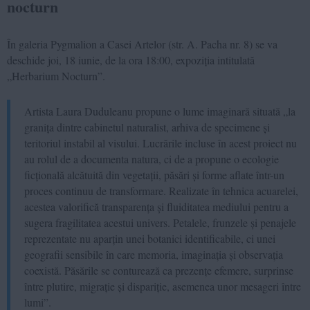
nocturn
În galeria Pygmalion a Casei Artelor (str. A. Pacha nr. 8) se va
deschide joi, 18 iunie, de la ora 18:00, expoziția intitulată
„Herbarium Nocturn”.
Artista Laura Duduleanu propune o lume imaginară situată „la
granița dintre cabinetul naturalist, arhiva de specimene și
teritoriul instabil al visului. Lucrările incluse în acest proiect nu
au rolul de a documenta natura, ci de a propune o ecologie
ficțională alcătuită din vegetații, păsări și forme aflate într-un
proces continuu de transformare. Realizate în tehnica acuarelei,
acestea valorifică transparența și fluiditatea mediului pentru a
sugera fragilitatea acestui univers. Petalele, frunzele și penajele
reprezentate nu aparțin unei botanici identificabile, ci unei
geografii sensibile în care memoria, imaginația și observația
coexistă. Păsările se conturează ca prezențe efemere, surprinse
între plutire, migrație și dispariție, asemenea unor mesageri între
lumi”.