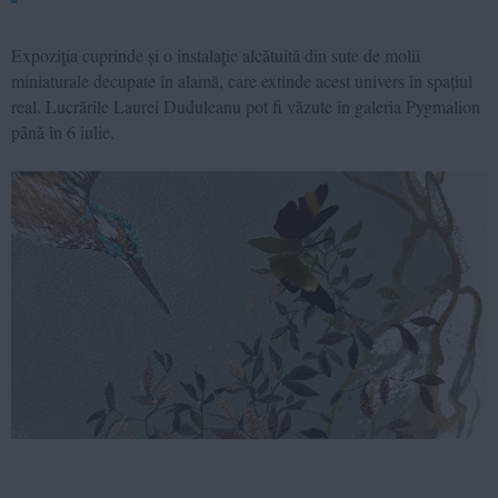
Expoziția cuprinde și o instalație alcătuită din sute de molii
miniaturale decupate în alamă, care extinde acest univers în spațiul
real. Lucrările Laurei Duduleanu pot fi văzute în galeria Pygmalion
până în 6 iulie.