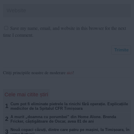
Save my name, email, and website in this browser for the next
time I comment.
Citiți principiile noastre de moderare
aici
!
Cele mai citite știri
Cum pot fi eliminate pietrele la rinichi fără operație. Explicațiile
1
medicilor de la Spitalul CFR Timișoara
A murit „doamna cu porumbei” din Home Alone. Brenda
2
Fricker, câștigătoare de Oscar, avea 81 de ani
Nouă copaci căzuți, dintre care patru pe mașini, la Timișoara, în
3