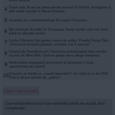
urma furtunii
Copiii sub 16 ani ar putea pierde accesul la TikTok, Instagram și
4
alte rețele sociale în Marea Britanie
5
Incendiu la o autoutilitară pe A1 Lugoj-Timișoara
Noi restricții de trafic în Timișoara. Încep lucrări care vor dura
6
până la sfârșitul anului
Lecția Sfântului Ilie pentru lumea de astăzi. Preotul Horia Țâru:
7
„Proorocii biciuiau păcatul, oriunde s-ar fi ascuns”
Centrul de Transfuzie din Timișoara actualizează lista zonelor
8
cu risc de West Nile. Cine nu poate dona sânge temporar
Horticultura angajează economist și lansează o nouă
9
oportunitate de carieră
Simonis se laudă cu „reacții favorabile” de când se ia de USR.
10
Fritz îi aduce aminte de „galoși”
Cele mai noi știri
Cum arată televizorul care schimbă serile de acasă, fără
complicații