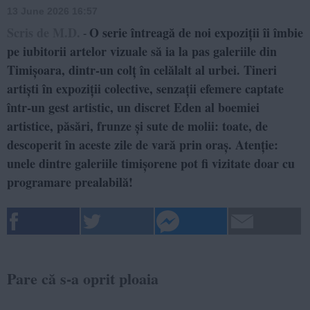
13 June 2026 16:57
Scris de M.D.
O serie întreagă de noi expoziții îi îmbie
-
pe iubitorii artelor vizuale să ia la pas galeriile din
Timișoara, dintr-un colț în celălalt al urbei. Tineri
artiști în expoziții colective, senzații efemere captate
într-un gest artistic, un discret Eden al boemiei
artistice, păsări, frunze și sute de molii: toate, de
descoperit în aceste zile de vară prin oraș. Atenție:
unele dintre galeriile timișorene pot fi vizitate doar cu
programare prealabilă!
Pare că s-a oprit ploaia