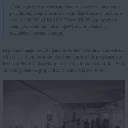
„Titlul expoziției reflectă asupra naturii evazive a momentului
prezent. Situată între ceea ce a trecut deja și ceea ce urmează să
vină, ALMOST ALREADY TOMORROW explorează un
spațiu al incertitudinii, al anticipării, al curiozității și al
posibilității”, susține curatorul.
Expoziția rămâne deschisă până pe 31 iulie 2026, la galeria Himera
(ISHO U1) Marți, joi și sâmbătă (numai pe bază de programare) și
la Galeria Jecza (Calea Martirilor 51/52), joi–sâmbătă, 11:00–19:00,
cu vizite ghidate de grup în fiecare sâmbătă la ora 16:00.