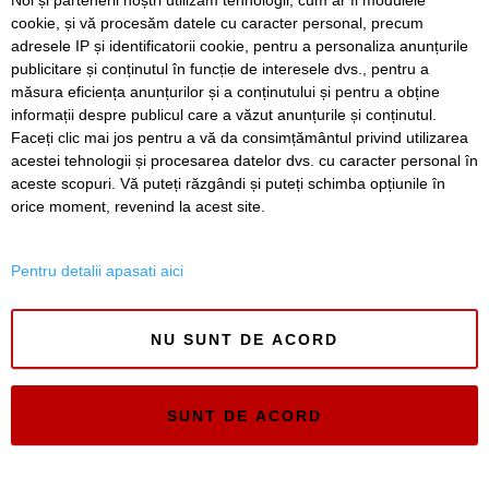
Noi și partenerii noștri utilizăm tehnologii, cum ar fi modulele
bărbați din Timiș au fost reținuți
cookie, și vă procesăm datele cu caracter personal, precum
adresele IP și identificatorii cookie, pentru a personaliza anunțurile
Un elev și-a ucis bunicii, apoi a deschis focul într-un liceu
publicitare și conținutul în funcție de interesele dvs., pentru a
din Thailanda. Opt persoane au murit și mai multe au fost
rănite
măsura eficiența anunțurilor și a conținutului și pentru a obține
informații despre publicul care a văzut anunțurile și conținutul.
Faceți clic mai jos pentru a vă da consimțământul privind utilizarea
acestei tehnologii și procesarea datelor dvs. cu caracter personal în
aceste scopuri. Vă puteți răzgândi și puteți schimba opțiunile în
SERVICII
Redactia
Folosinta Cookie-urilor
orice moment, revenind la acest site.
Termeni si conditii de utilizare
Politica de confidentialitate
Pentru detalii apasati aici
Regulament postare și moderare comentarii
NU SUNT DE ACORD
SUNT DE ACORD
Timiș Online
ISSN 3008-2323