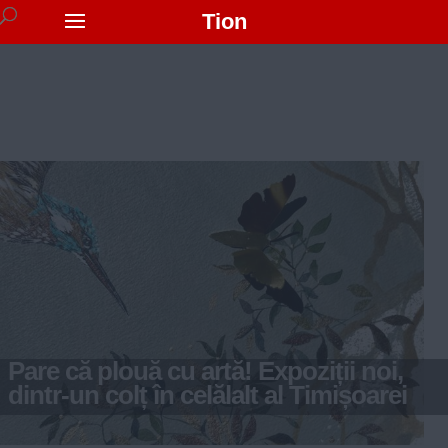
Tion
Pare că plouă cu artă! Expoziții noi,
dintr-un colț în celălalt al Timișoarei