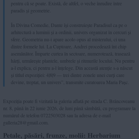
pentru că se poate. Există, de altfel, o veche înrudire între
paradis și geometrie.
În Divina Comedie, Dante își construiește Paradisul ca pe o
arhitectură a luminii și a ordinii, univers organizat în cercuri și
sfere. Geometria nu-i apare acolo opus al misterului, ci una
dintre formele lui. La Cuptoare, Andrei procedează înt chip
asemănător. Împarte curtea în sectoare, numerotează, trasează
hărți, urmărește plantele, umbrele și ritmurile locului. Nu pentru
a-l explica, ci pentru a-l înțelege. Din această atenție s-a născut
și titlul expoziției: 4|8|9 — trei dintre zonele unei curți care
devine, treptat, un univers”, transmite curatoarea Maria Pașc.
Expoziția poate fi vizitată la galeria aflată pe strada C. Brâncoveanu
nr. 8, până în 22 iunie 2026, de luni până sâmbătă, cu programare la
numărul de telefon 0722503028 sau la adresa de e-mail
galleria28@gmail.com.
Petale, păsări, frunze, molii: Herbarium