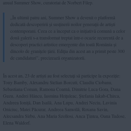
anual Summer Show, curatoriat de Norbert Filep.
„În ultimii patru ani, Summer Show a devenit o platformă
dedicată descoperirii și susținerii noilor generații de artiști
contemporani. Ceea ce a început ca o inițiativă comună a celor
două galerii s-a transformat treptat într-o ocazie recurentă de a
descoperi practici artistice emergente din toată România și
dincolo de granițele țării. Ediția din acest an a primit peste 300
de candidaturi”, precizează organizatorii.
În acest an, 23 de artiști au fost selectați să participe la expoziție:
Tony Bamby, Alexandru Stelian Borcuti, Claudiu Ciobanu,
Sebastiana Coman, Ramona Coarnă, Dimitrie Luca Gora, Dana
Guzu, Andrei Hâncu, Iasmina Hrițuleac, Ștefania Iakab-Chirca,
Andreea Ioniță, Dan Isailă, Ana Lupu, Andrei Neciu, Lavinia
Oniciuc, Matei Păcurar, Andreea Samoilă, Roxana Savin,
Alecsandra Sîrbu, Ana Maria Szollosi, Anca Țintea, Oana Tudose,
Elena Waldorf.