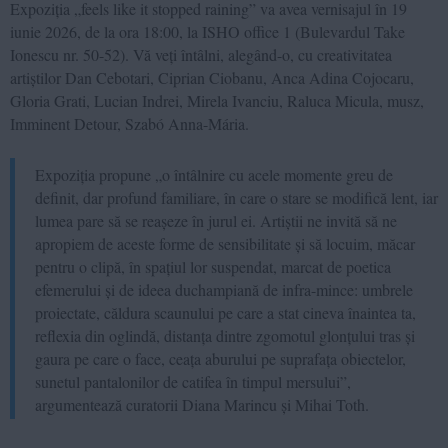
Expoziția „feels like it stopped raining” va avea vernisajul în 19
iunie 2026, de la ora 18:00, la ISHO office 1 (Bulevardul Take
Ionescu nr. 50-52). Vă veți întâlni, alegând-o, cu creativitatea
artiștilor Dan Cebotari, Ciprian Ciobanu, Anca Adina Cojocaru,
Gloria Grati, Lucian Indrei, Mirela Ivanciu, Raluca Micula, musz,
Imminent Detour, Szabó Anna-Mária.
Expoziția propune „o întâlnire cu acele momente greu de
definit, dar profund familiare, în care o stare se modifică lent, iar
lumea pare să se reașeze în jurul ei. Artiștii ne invită să ne
apropiem de aceste forme de sensibilitate și să locuim, măcar
pentru o clipă, în spațiul lor suspendat, marcat de poetica
efemerului și de ideea duchampiană de infra-mince: umbrele
proiectate, căldura scaunului pe care a stat cineva înaintea ta,
reflexia din oglindă, distanța dintre zgomotul glonțului tras și
gaura pe care o face, ceața aburului pe suprafața obiectelor,
sunetul pantalonilor de catifea în timpul mersului”,
argumentează curatorii Diana Marincu și Mihai Toth.