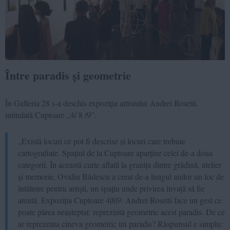
Între paradis și geometrie
În Galleria 28 s-a deschis expoziția artistului Andrei Rosetti,
intitulată Cuptoare „4/ 8 /9”.
„Există locuri ce pot fi descrise și locuri care trebuie
cartografiate. Spațiul de la Cuptoare aparține celei de-a doua
categorii. În această curte aflată la granița dintre grădină, atelier
și memorie, Ovidiu Bădescu a creat de-a lungul anilor un loc de
întâlnire pentru artiști, un spațiu unde privirea învață să fie
atentă. Expoziția Cuptoare 4|8|9: Andrei Rosetti face un gest ce
poate părea neașteptat: reprezintă geometric acest paradis. De ce
ar reprezenta cineva geometric un paradis? Răspunsul e simplu: