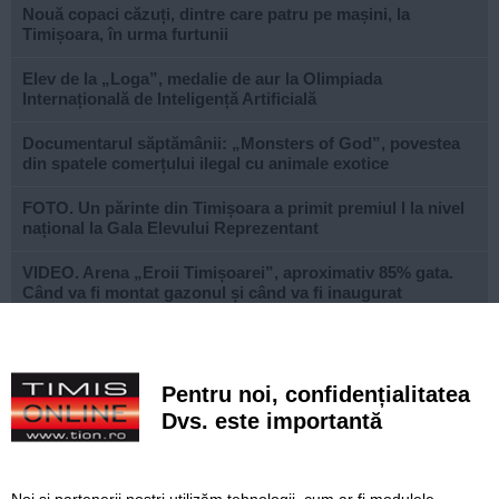
Nouă copaci căzuți, dintre care patru pe mașini, la
Timișoara, în urma furtunii
Elev de la „Loga”, medalie de aur la Olimpiada
Internațională de Inteligență Artificială
Documentarul săptămânii: „Monsters of God”, povestea
din spatele comerțului ilegal cu animale exotice
FOTO. Un părinte din Timișoara a primit premiul I la nivel
național la Gala Elevului Reprezentant
VIDEO. Arena „Eroii Timișoarei”, aproximativ 85% gata.
Când va fi montat gazonul și când va fi inaugurat
stadionul
VIDEO. Carambol în zona Metro din Calea Șagului. O
persoană a fost rănită
Pentru noi, confidențialitatea
Dvs. este importantă
A vândut anvelope și piese auto ani la rând, dar nu a
declarat veniturile. Prejudiciu de aproape 30.000 de euro
Live-uri obscene urmărite de peste 22.000 de oameni. Doi