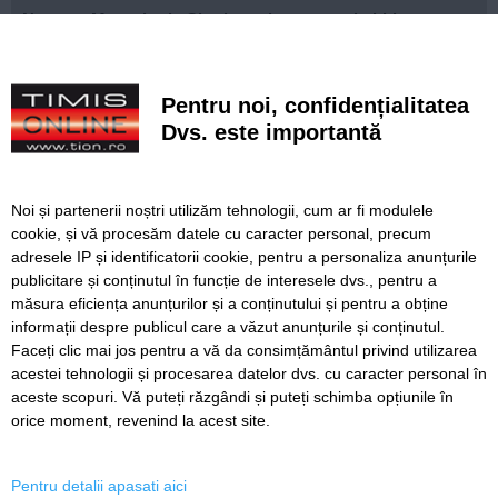
Noaptea Muzeelor la Charlottenburg: tururi ghidate,
dansuri populare, tir cu arcul și trofee spectaculoase
Un motociclist și pasagera, răniți într-un accident produs
Pentru noi, confidențialitatea
pe DN 68A, la Margina
Dvs. este importantă
Trotinetistul lovit de o mașină în Lugoj era băut și a
devenit recalcitrant cu polițiștii
Noi și partenerii noștri utilizăm tehnologii, cum ar fi modulele
Schimbarea la Față, o sărbătoare de lumină divină
cookie, și vă procesăm datele cu caracter personal, precum
Lucrări ale SDM în Timișoara, astăzi, 6 august
adresele IP și identificatorii cookie, pentru a personaliza anunțurile
publicitare și conținutul în funcție de interesele dvs., pentru a
Ce facem astăzi, 6 august 2026, în Timișoara?
măsura eficiența anunțurilor și a conținutului și pentru a obține
informații despre publicul care a văzut anunțurile și conținutul.
Faceți clic mai jos pentru a vă da consimțământul privind utilizarea
acestei tehnologii și procesarea datelor dvs. cu caracter personal în
aceste scopuri. Vă puteți răzgândi și puteți schimba opțiunile în
SERVICII
Redactia
Folosinta Cookie-urilor
orice moment, revenind la acest site.
Termeni si conditii de utilizare
Politica de confidentialitate
Pentru detalii apasati aici