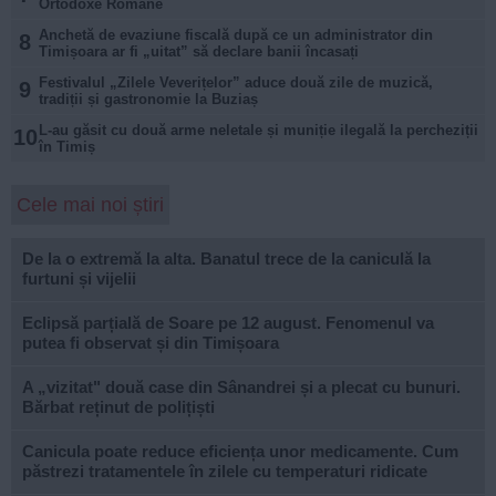
Ortodoxe Române
Anchetă de evaziune fiscală după ce un administrator din
8
Timișoara ar fi „uitat” să declare banii încasați
Festivalul „Zilele Veverițelor” aduce două zile de muzică,
9
tradiții și gastronomie la Buziaș
L-au găsit cu două arme neletale și muniție ilegală la percheziții
10
în Timiș
Cele mai noi știri
De la o extremă la alta. Banatul trece de la caniculă la
furtuni și vijelii
Eclipsă parțială de Soare pe 12 august. Fenomenul va
putea fi observat și din Timișoara
A „vizitat" două case din Sânandrei și a plecat cu bunuri.
Bărbat reținut de polițiști
Canicula poate reduce eficiența unor medicamente. Cum
păstrezi tratamentele în zilele cu temperaturi ridicate