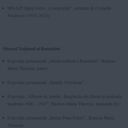
MNArT Open View: „Compoziție”, semnată de Corneliu
Vasilescu (1934–2023).
Muzeul Național al Banatului
Expoziția permanentă „Istoria militară a Banatului”, Bastion
Maria Theresia, parter;
Expoziția permanentă „Spațiile Oravitzan”;
Expoziția „Albume de familie. Burghezia din Banat în perioada
modernă 1800 – 1947”, Bastion Maria Theresia, mansarda B1;
Expoziția permanentă „Ștefan Popa Popa’s”, Bastion Maria
Theresia;