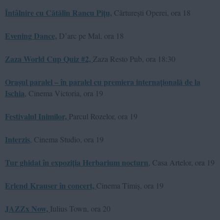
Întâlnire cu Cătălin Rancu Pițu,
Cărturești Operei, ora 18
Evening Dance,
D’arc pe Mal, ora 18
Zaza World Cup Quiz #2,
Zaza Resto Pub, ora 18:30
Orașul paralel – în paralel cu premiera internațională de la
Ischia
, Cinema Victoria, ora 19
Festivalul Inimilor,
Parcul Rozelor, ora 19
Interzis
, Cinema Studio, ora 19
Tur ghidat în expoziția Herbarium nocturn
, Casa Artelor, ora 19
Erlend Krauser în concert,
Cinema Timiș, ora 19
JAZZx Now,
Iulius Town, ora 20