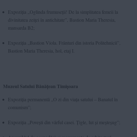
Expoziția „Oglinda frumuseții! De la simplitatea femeii la
divinitatea zeiței în antichitate”, Bastion Maria Theresia,
mansarda B2;
Expoziția „Bastion Viola. Frânturi din istoria Politehnicii”,
Bastion Maria Theresia, hol, etaj I.
Muzeul Satului Bănățean Timișoara
Expoziția permanentă „O zi din viața satului – Banatul în
comunism”;
Expoziția „
Povești din vârful casei. Țigle, lut și meșteșug”;