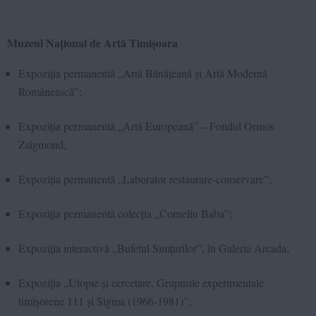
Muzeul Național de Artă Timișoara
Expoziția permanentă „Artă Bănățeană și Artă Modernă
Românească”;
Expoziția permanentă „Artă Europeană” – Fondul Ormos
Zsigmond;
Expoziția permanentă „Laborator restaurare-conservare”;
Expoziția permanentă colecția „Corneliu Baba”;
Expoziția interactivă „Bufetul Simțurilor”, în Galeria Arcada;
Expoziția „Utopie și cercetare. Grupurile experimentale
timișorene 111 și Sigma (1966-1981)”;