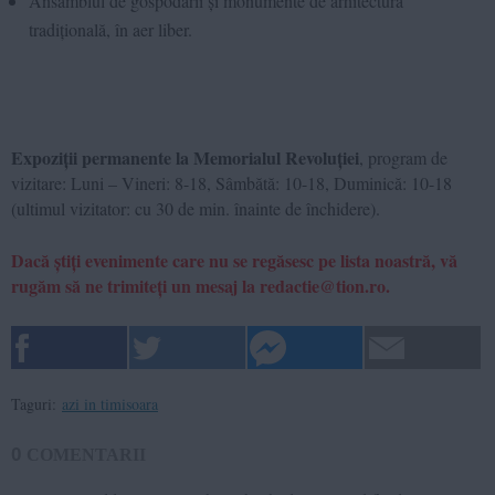
Ansamblul de gospodării și monumente de arhitectură
tradițională
, în aer liber.
Expoziții permanente la Memorialul Revoluției
, program de
vizitare: Luni – Vineri: 8-18, Sâmbătă: 10-18, Duminică: 10-18
(ultimul vizitator: cu 30 de min. înainte de închidere).
Dacă știți evenimente care nu se regăsesc pe lista noastră, vă
rugăm să ne trimiteți un mesaj la redactie@tion.ro.
Taguri:
azi in timisoara
0
COMENTARII