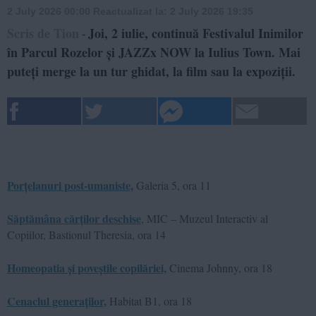
2 July 2026 00:00
Reactualizat la:
2 July 2026 19:35
Scris de Tion
Joi, 2 iulie, continuă Festivalul Inimilor
-
în Parcul Rozelor și JAZZx NOW la Iulius Town. Mai
puteți merge la un tur ghidat, la film sau la expoziții.
Porțelanuri post-umaniste,
Galeria 5, ora 11
Săptămâna cărților deschise
, MIC – Muzeul Interactiv al
Copiilor, Bastionul Theresia, ora 14
Homeopatia și poveștile copilăriei,
Cinema Johnny, ora 18
Cenaclul generaților,
Habitat B1, ora 18