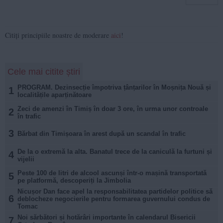
Citiți principiile noastre de moderare
aici
!
Cele mai citite știri
PROGRAM. Dezinsecție împotriva țânțarilor în Moșnița Nouă și
1
localitățile aparținătoare
Zeci de amenzi în Timiș în doar 3 ore, în urma unor controale
2
în trafic
3
Bărbat din Timișoara în arest după un scandal în trafic
De la o extremă la alta. Banatul trece de la caniculă la furtuni și
4
vijelii
Peste 100 de litri de alcool ascunși într-o mașină transportată
5
pe platformă, descoperiți la Jimbolia
Nicușor Dan face apel la responsabilitatea partidelor politice să
6
deblocheze negocierile pentru formarea guvernului condus de
Tomac
Noi sărbători și hotărâri importante în calendarul Bisericii
7