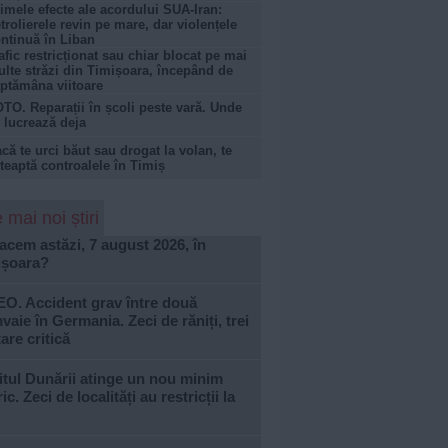
imele efecte ale acordului SUA-Iran:
trolierele revin pe mare, dar violențele
ntinuă în Liban
afic restricționat sau chiar blocat pe mai
lte străzi din Timișoara, începând de
ptămâna viitoare
TO. Reparații în școli peste vară. Unde
 lucrează deja
că te urci băut sau drogat la volan, te
teaptă controalele în Timiș
 mai noi știri
acem astăzi, 7 august 2026, în
ișoara?
EO. Accident grav între două
vaie în Germania. Zeci de răniți, trei
tare critică
tul Dunării atinge un nou minim
ric. Zeci de localități au restricții la