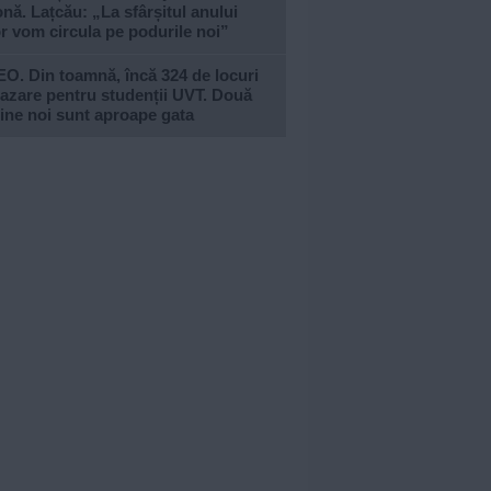
nă. Lațcău: „La sfârșitul anului
or vom circula pe podurile noi”
O. Din toamnă, încă 324 de locuri
azare pentru studenții UVT. Două
ine noi sunt aproape gata