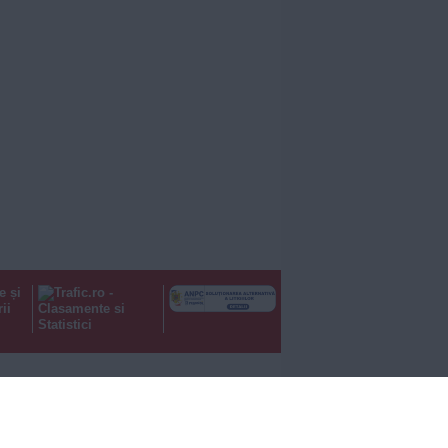
e și
ii