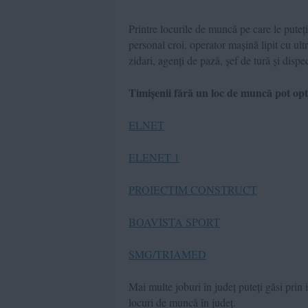
Printre locurile de muncă pe care le pute
personal croi, operator mașină lipit cu ultr
zidari, agenți de pază, șef de tură și dispec
Timișenii fără un loc de muncă pot op
ELNET
ELENET 1
PROIECTIM CONSTRUCT
BOAVISTA SPORT
SMG/TRIAMED
Mai multe joburi în județ puteți găsi pri
locuri de muncă în județ.