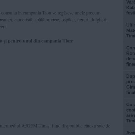
Var
Kabu
ți consulta în campania Tion se regăsesc unele precum:
fest
asunet, cameristă, spălător vase, ospătar, fierari, dulgheri,
Ulti
eri.
Mate
Tim
ta și pentru unul din campania Tion:
Com
Rom
deca
fina
După
proi
Gimn
fina
Cu u
copi
are 
Tim
n intermediul AJOFM Timiș, fiind disponibile câteva sute de
Avan