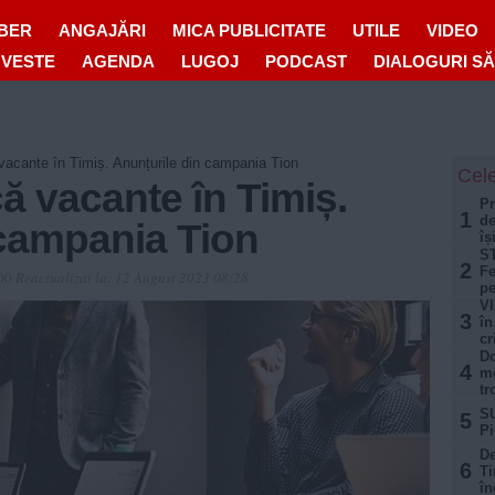
IBER
ANGAJĂRI
MICA PUBLICITATE
UTILE
VIDEO
OVESTE
AGENDA
LUGOJ
PODCAST
DIALOGURI S
acante în Timiș. Anunțurile din campania Tion
Cele
ă vacante în Timiș.
Pr
1
de
 campania Tion
îș
ST
2
Fe
:00
Reactualizat la:
12 August 2023 08:28
pe
VI
3
în
cr
Do
4
mo
tr
SU
5
Pi
De
6
Ti
în