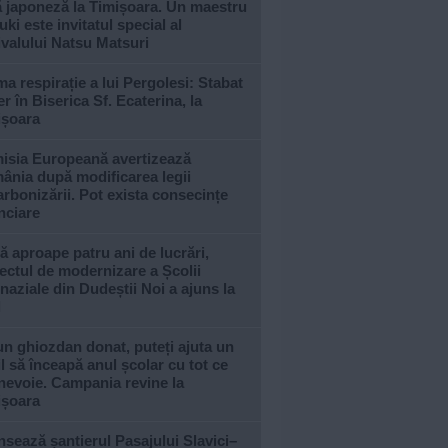
ă japoneză la Timișoara. Un maestru
ki este invitatul special al
ivalului Natsu Matsuri
ma respirație a lui Pergolesi: Stabat
r în Biserica Sf. Ecaterina, la
ișoara
isia Europeană avertizează
ânia după modificarea legii
rbonizării. Pot exista consecințe
nciare
 aproape patru ani de lucrări,
ectul de modernizare a Școlii
aziale din Dudeștii Noi a ajuns la
l
n ghiozdan donat, puteți ajuta un
l să înceapă anul școlar cu tot ce
nevoie. Campania revine la
ișoara
sează șantierul Pasajului Slavici–