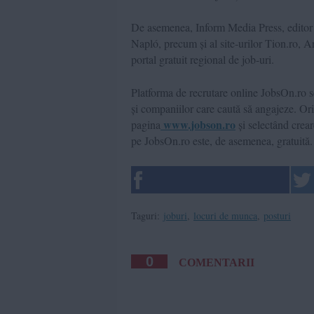
De asemenea, Inform Media Press, editor a
Napló, precum și al site-urilor Tion.ro, A
portal gratuit regional de job-uri.
Platforma de recrutare online JobsOn.ro se
și companiilor care caută să angajeze. Or
www.jobson.ro
pagina
și selectând crea
pe JobsOn.ro este, de asemenea, gratuită.
Taguri:
joburi
,
locuri de munca
,
posturi
0
COMENTARII