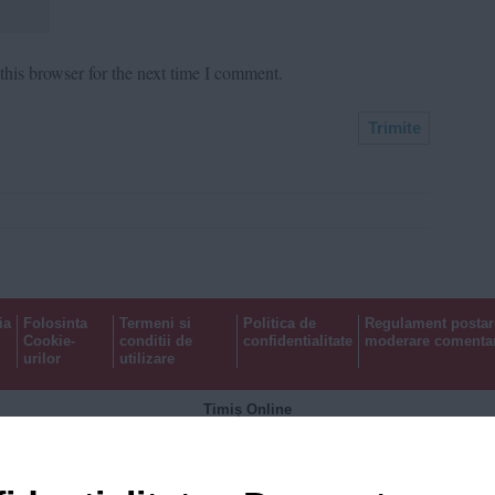
his browser for the next time I comment.
ia
Folosinta
Termeni si
Politica de
Regulament postar
Cookie-
conditii de
confidentialitate
moderare comentar
urilor
utilizare
Timiș Online
ISSN 3008-2323
ISSN-L 3008-2323