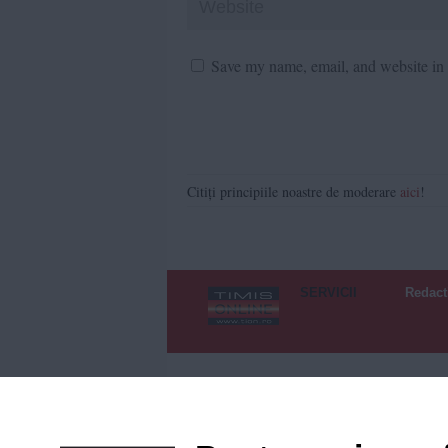
Save my name, email, and website in t
Citiți principiile noastre de moderare
aici
!
SERVICII
Redact