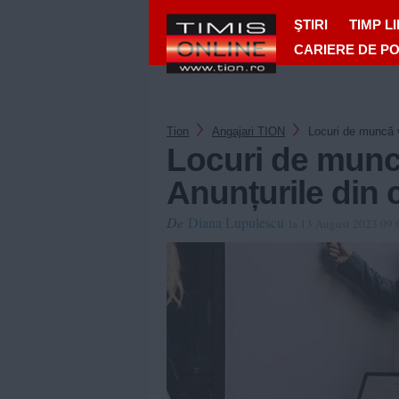
ŞTIRI
TIMP L
CARIERE DE P
Tion
Angajari TION
Locuri de muncă v
Locuri de munc
Anunțurile din
De
Diana Lupulescu
la 13 August 2023 09