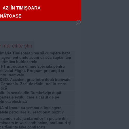
AZI ÎN TIMIȘOARA
ĂNĂTOASE
 mai citite știri
imăria Timișoara vrea să cumpere baza
 agrement unde acum câteva săptămâni
i trimitea buldozerele
PT introduce o linie specială pentru
stivalul Flight. Program prelungit și
ntru tramvaie
DEO. Accident grav între două tramvaie
 Germania. Zeci de răniți, trei în stare
itică
liu la școala din Dumbrăvița după
artea elevului care a căzut de pe
otineta electrică
A și Iranul au semnat o înțelegere.
ețele petroliere au reacționat pozitiv
scinderi ale jandarmilor în piețele din
mișoara în weekend: haine, parfumuri și
călțăminte fake confiscate