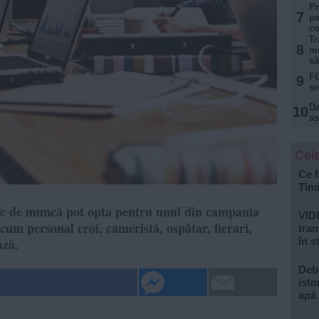
Pr
7
pe
co
Tr
8
mu
să
FO
9
se
Da
10
aș
Cele
Ce f
Tim
loc de muncă pot opta pentru unul din campania
VID
cum personal croi, cameristă, ospătar, fierari,
tram
ază.
în s
Debi
isto
apă