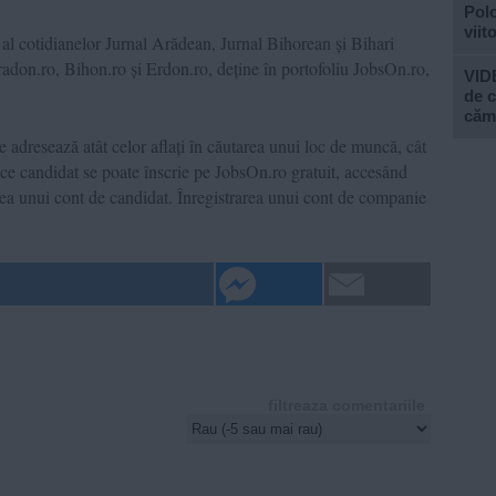
Polo
viit
l cotidianelor Jurnal Arădean, Jurnal Bihorean și Bihari
radon.ro, Bihon.ro și Erdon.ro, deține în portofoliu JobsOn.ro,
VIDE
de c
căm
 adresează atât celor aflați în căutarea unui loc de muncă, cât
ice candidat se poate înscrie pe JobsOn.ro gratuit, accesând
rea unui cont de candidat. Înregistrarea unui cont de companie
filtreaza comentariile