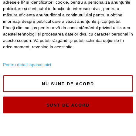
adresele IP și identificatorii cookie, pentru a personaliza anunțurile
publicitare și conținutul în funcție de interesele dvs., pentru a
măsura eficiența anunțurilor și a conținutului și pentru a obține
SERVICII
Redactia
Folosinta Cookie-urilor
informații despre publicul care a văzut anunțurile și conținutul.
Termeni si conditii de utilizare
Faceți clic mai jos pentru a vă da consimțământul privind utilizarea
Politica de confidentialitate
acestei tehnologii și procesarea datelor dvs. cu caracter personal în
aceste scopuri. Vă puteți răzgândi și puteți schimba opțiunile în
Regulament postare și moderare comentarii
orice moment, revenind la acest site.
Pentru detalii apasati aici
NU SUNT DE ACORD
Timiș Online
ISSN 3008-2323
ISSN-L 3008-2323
SUNT DE ACORD