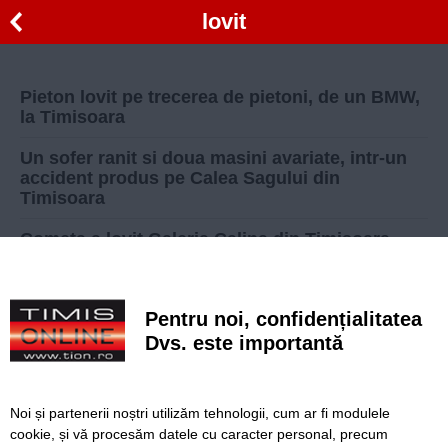
lovit
Pieton lovit pe trecerea de pietoni, de un BMW,
la Timisoara
Un sofer ranit si doua masini avariate, intr-un
accident produs pe Calea Sagului din
Timisoara
Cometa a lovit Galeria Calina din Timisoara
Accident sau tentativa de suicid ?
Pentru noi, confidențialitatea
Orbit de fericire, un
proaspat tatic a lovit pe
Dvs. este importantă
zebra doi pietoni
Noi și partenerii noștri utilizăm tehnologii, cum ar fi modulele
Înapoi
Înainte
cookie, și vă procesăm datele cu caracter personal, precum