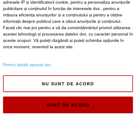
adresele IP și identificatorii cookie, pentru a personaliza anunțurile
publicitare și conținutul în funcție de interesele dvs., pentru a
SERVICII
Redactia
Folosinta Cookie-urilor
măsura eficiența anunțurilor și a conținutului și pentru a obține
Termeni si conditii de utilizare
informații despre publicul care a văzut anunțurile și conținutul.
Faceți clic mai jos pentru a vă da consimțământul privind utilizarea
Politica de confidentialitate
acestei tehnologii și procesarea datelor dvs. cu caracter personal în
Regulament postare și moderare comentarii
aceste scopuri. Vă puteți răzgândi și puteți schimba opțiunile în
orice moment, revenind la acest site.
Pentru detalii apasati aici
Timiș Online
NU SUNT DE ACORD
ISSN 3008-2323
ISSN-L 3008-2323
SUNT DE ACORD