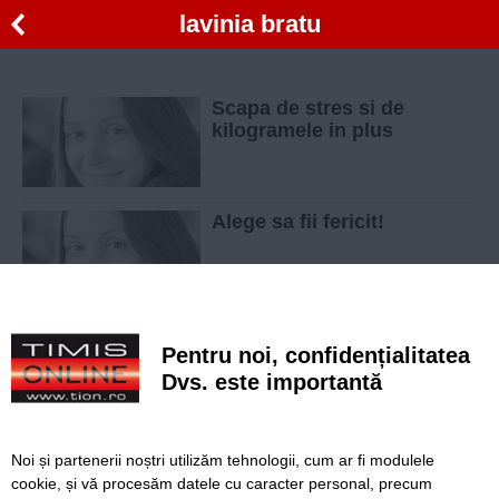
lavinia bratu
Scapa de stres si de
kilogramele in plus
Alege sa fii fericit!
10 principii de baza in cazul
Pentru noi, confidențialitatea
unei diete sanatoase
Dvs. este importantă
Înapoi
Înainte
Noi și partenerii noștri utilizăm tehnologii, cum ar fi modulele
cookie, și vă procesăm datele cu caracter personal, precum