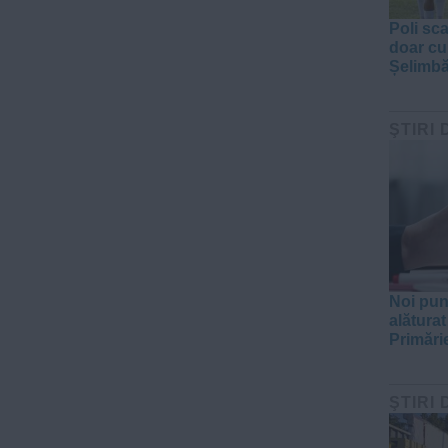
Poli sc
doar cu
Șelimbă
ŞTIRI 
Noi pun
alăturat
Primări
ŞTIRI 