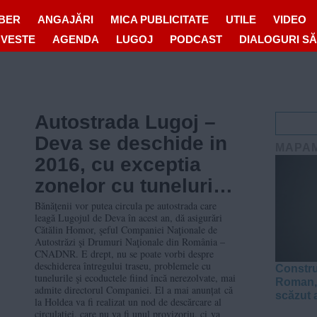
IBER
ANGAJĂRI
MICA PUBLICITATE
UTILE
VIDEO
OVESTE
AGENDA
LUGOJ
PODCAST
DIALOGURI S
Autostrada Lugoj –
Deva se deschide in
MAPA
2016, cu exceptia
zonelor cu tuneluri.
Nod rutier la Holdea
Bănăţenii vor putea circula pe autostrada care
leagă Lugojul de Deva în acest an, dă asigurări
Cătălin Homor, şeful Companiei Naţionale de
Autostrăzi şi Drumuri Naţionale din România –
CNADNR. E drept, nu se poate vorbi despre
deschiderea întregului traseu, problemele cu
Constru
tunelurile şi ecoductele fiind încă nerezolvate, mai
Roman, 
admite directorul Companiei. El a mai anunțat că
scăzut 
la Holdea va fi realizat un nod de descărcare al
circulaţiei, care nu va fi unul provizoriu, ci va