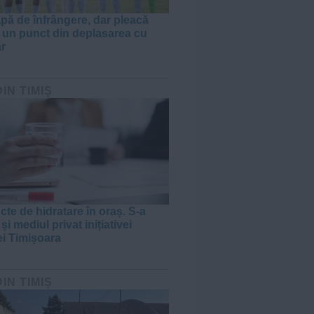
apă de înfrângere, dar pleacă
 un punct din deplasarea cu
r
DIN TIMIȘ
cte de hidratare în oraș. S-a
 și mediul privat inițiativei
ei Timișoara
DIN TIMIȘ