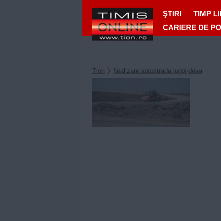
ŞTIRI
TIMP L
CARIERE DE P
Tion
finalizare autostrada lugoj-deva