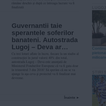
rămâne deschis și după ce întreaga lucrare va fi
finalizată
LUGO
Guvernantii taie
sperantele soferilor
banateni. Autostrada
Lugoj – Deva ar
Continu
urma sa fie gata in
pietona
Cu trei loturi aflate în lucru, fiecare la un stadiu al
construcției în jurul valorii 40% din total,
milioane
trimestrul 3 din 2018
autostrada Lugoj – Deva este anunţată de
Ministerul Fondurilor Europene că va fi gata doar
în trimestrul 3 din 2018! Să sperăm că nu se va
ŞTIRI
ajunge la aşa ceva şi proiectul va fi finalizat mai
devreme.
Înainte