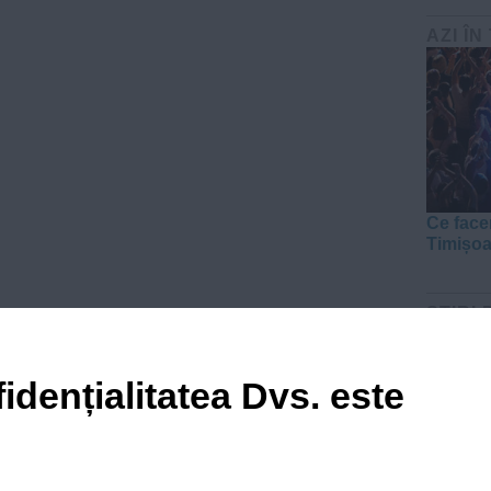
AZI ÎN
Ce face
Timișo
ŞTIRI 
idențialitatea Dvs. este