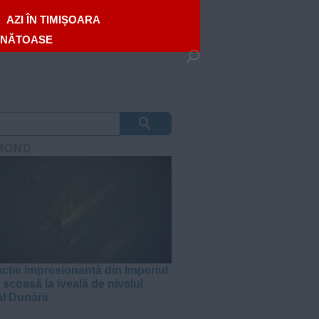
AZI ÎN TIMIȘOARA
ĂNĂTOASE
MOND
cție impresionantă din Imperiul
scoasă la iveală de nivelul
al Dunării