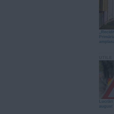
„Recidi
Primări
amplasa
UTILE
Lucrări 
august