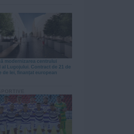
J
ă modernizarea centrului
l al Lugojului. Contract de 21 de
 de lei, finanțat european
 SPORTIVE