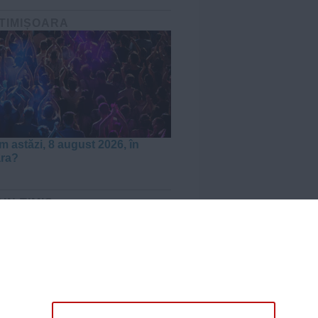
 TIMIȘOARA
m astăzi, 8 august 2026, în
ara?
DIN TIMIȘ