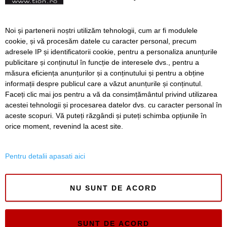
personalități marcante ale
culturii românești
Gabriel Liiceanu și Horia
Noi și partenerii noștri utilizăm tehnologii, cum ar fi modulele
Roman Patapievici, printre
cookie, și vă procesăm datele cu caracter personal, precum
scriitorii invitați la Bookfest
adresele IP și identificatorii cookie, pentru a personaliza anunțurile
publicitare și conținutul în funcție de interesele dvs., pentru a
măsura eficiența anunțurilor și a conținutului și pentru a obține
Înapoi
Înainte
informații despre publicul care a văzut anunțurile și conținutul.
Faceți clic mai jos pentru a vă da consimțământul privind utilizarea
acestei tehnologii și procesarea datelor dvs. cu caracter personal în
aceste scopuri. Vă puteți răzgândi și puteți schimba opțiunile în
SERVICII
Redactia
Folosinta Cookie-urilor
orice moment, revenind la acest site.
Termeni si conditii de utilizare
Politica de confidentialitate
Pentru detalii apasati aici
Regulament postare și moderare comentarii
NU SUNT DE ACORD
SUNT DE ACORD