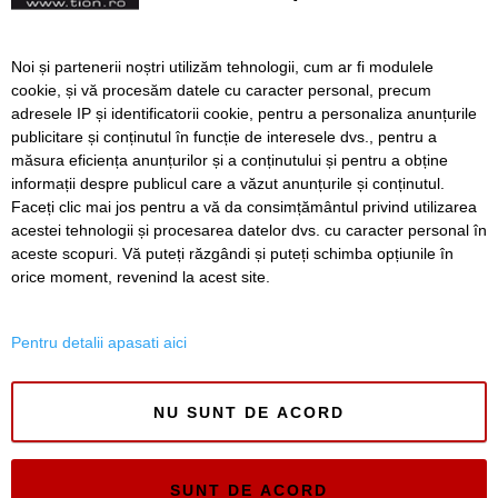
Ce facem astăzi, 29 iulie
Noi și partenerii noștri utilizăm tehnologii, cum ar fi modulele
2026, în Timișoara?
cookie, și vă procesăm datele cu caracter personal, precum
adresele IP și identificatorii cookie, pentru a personaliza anunțurile
publicitare și conținutul în funcție de interesele dvs., pentru a
măsura eficiența anunțurilor și a conținutului și pentru a obține
Înapoi
Înainte
informații despre publicul care a văzut anunțurile și conținutul.
Faceți clic mai jos pentru a vă da consimțământul privind utilizarea
acestei tehnologii și procesarea datelor dvs. cu caracter personal în
aceste scopuri. Vă puteți răzgândi și puteți schimba opțiunile în
SERVICII
Redactia
Folosinta Cookie-urilor
orice moment, revenind la acest site.
Termeni si conditii de utilizare
Politica de confidentialitate
Pentru detalii apasati aici
Regulament postare și moderare comentarii
NU SUNT DE ACORD
SUNT DE ACORD