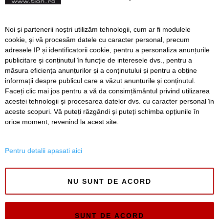
Soferi fara permis sau in
Noi și partenerii noștri utilizăm tehnologii, cum ar fi modulele
stare de ebrietate, depistati
cookie, și vă procesăm datele cu caracter personal, precum
de politisti in weekend
adresele IP și identificatorii cookie, pentru a personaliza anunțurile
publicitare și conținutul în funcție de interesele dvs., pentru a
măsura eficiența anunțurilor și a conținutului și pentru a obține
Înapoi
Înainte
informații despre publicul care a văzut anunțurile și conținutul.
Faceți clic mai jos pentru a vă da consimțământul privind utilizarea
acestei tehnologii și procesarea datelor dvs. cu caracter personal în
aceste scopuri. Vă puteți răzgândi și puteți schimba opțiunile în
SERVICII
Redactia
Folosinta Cookie-urilor
orice moment, revenind la acest site.
Termeni si conditii de utilizare
Politica de confidentialitate
Pentru detalii apasati aici
Regulament postare și moderare comentarii
NU SUNT DE ACORD
SUNT DE ACORD