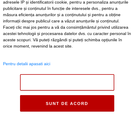
adresele IP și identificatorii cookie, pentru a personaliza anunțurile
publicitare și conținutul în funcție de interesele dvs., pentru a
măsura eficiența anunțurilor și a conținutului și pentru a obține
informații despre publicul care a văzut anunțurile și conținutul.
Faceți clic mai jos pentru a vă da consimțământul privind utilizarea
acestei tehnologii și procesarea datelor dvs. cu caracter personal în
aceste scopuri. Vă puteți răzgândi și puteți schimba opțiunile în
orice moment, revenind la acest site.
Pentru detalii apasati aici
NU SUNT DE ACORD
SUNT DE ACORD