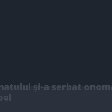
natului și-a serbat onoma
bel