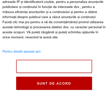
adresele IP și identificatorii cookie, pentru a personaliza anunțurile
publicitare și conținutul în funcție de interesele dvs., pentru a
măsura eficiența anunțurilor și a conținutului și pentru a obține
informații despre publicul care a văzut anunțurile și conținutul.
Faceți clic mai jos pentru a vă da consimțământul privind utilizarea
acestei tehnologii și procesarea datelor dvs. cu caracter personal în
aceste scopuri. Vă puteți răzgândi și puteți schimba opțiunile în
orice moment, revenind la acest site.
Pentru detalii apasati aici
NU SUNT DE ACORD
SUNT DE ACORD