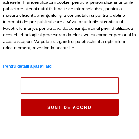
adresele IP și identificatorii cookie, pentru a personaliza anunțurile
publicitare și conținutul în funcție de interesele dvs., pentru a
măsura eficiența anunțurilor și a conținutului și pentru a obține
informații despre publicul care a văzut anunțurile și conținutul.
Faceți clic mai jos pentru a vă da consimțământul privind utilizarea
acestei tehnologii și procesarea datelor dvs. cu caracter personal în
aceste scopuri. Vă puteți răzgândi și puteți schimba opțiunile în
orice moment, revenind la acest site.
Pentru detalii apasati aici
NU SUNT DE ACORD
SUNT DE ACORD