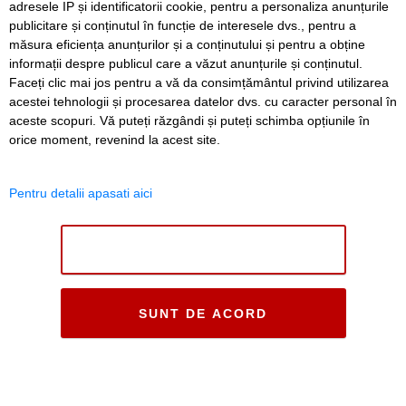
adresele IP și identificatorii cookie, pentru a personaliza anunțurile
publicitare și conținutul în funcție de interesele dvs., pentru a
măsura eficiența anunțurilor și a conținutului și pentru a obține
informații despre publicul care a văzut anunțurile și conținutul.
Faceți clic mai jos pentru a vă da consimțământul privind utilizarea
acestei tehnologii și procesarea datelor dvs. cu caracter personal în
aceste scopuri. Vă puteți răzgândi și puteți schimba opțiunile în
orice moment, revenind la acest site.
Pentru detalii apasati aici
NU SUNT DE ACORD
SUNT DE ACORD