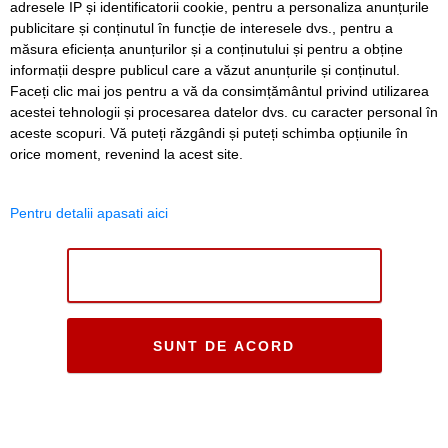
adresele IP și identificatorii cookie, pentru a personaliza anunțurile
publicitare și conținutul în funcție de interesele dvs., pentru a
măsura eficiența anunțurilor și a conținutului și pentru a obține
informații despre publicul care a văzut anunțurile și conținutul.
Faceți clic mai jos pentru a vă da consimțământul privind utilizarea
acestei tehnologii și procesarea datelor dvs. cu caracter personal în
aceste scopuri. Vă puteți răzgândi și puteți schimba opțiunile în
orice moment, revenind la acest site.
Pentru detalii apasati aici
NU SUNT DE ACORD
SUNT DE ACORD