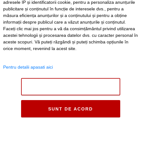
adresele IP și identificatorii cookie, pentru a personaliza anunțurile
publicitare și conținutul în funcție de interesele dvs., pentru a
măsura eficiența anunțurilor și a conținutului și pentru a obține
informații despre publicul care a văzut anunțurile și conținutul.
Faceți clic mai jos pentru a vă da consimțământul privind utilizarea
acestei tehnologii și procesarea datelor dvs. cu caracter personal în
aceste scopuri. Vă puteți răzgândi și puteți schimba opțiunile în
orice moment, revenind la acest site.
Pentru detalii apasati aici
NU SUNT DE ACORD
SUNT DE ACORD