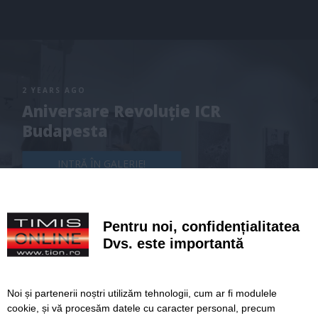
2 YEARS AGO
Aniversare Revoluție ICR
Budapesta
INTRĂ ÎN GALERIE!
Pentru noi, confidențialitatea
Dvs. este importantă
Noi și partenerii noștri utilizăm tehnologii, cum ar fi modulele
cookie, și vă procesăm datele cu caracter personal, precum