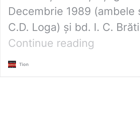
Decembrie 1989 (ambele se
C.D. Loga) și bd. I. C. Bră
Concerte,
Continue reading
sport,
bătaie
cu
Tion
baloane
de
apă
sau
filme.
Programul
Festivalului
pietonilor
și
bicicliștilor
din
weekend