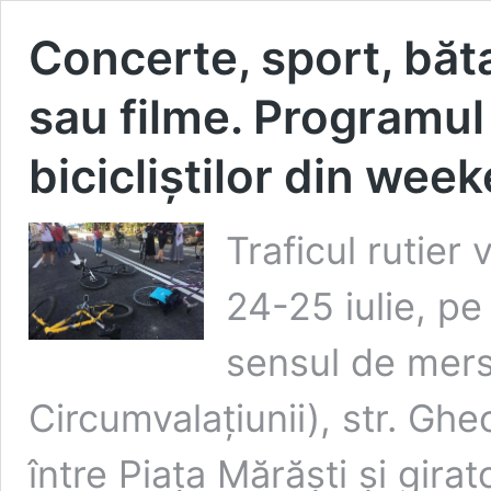
Concerte, sport, băt
sau filme. Programul 
bicicliștilor din wee
Traficul rutier 
24-25 iulie, pe
sensul de mers
Circumvalațiunii), str. Gh
între Piața Mărăști și girat