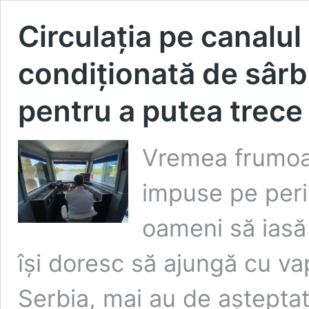
Circulația pe canalul
condiționată de sârbi
pentru a putea trece
Vremea frumoasă
impuse pe peri
oameni să iasă 
își doresc să ajungă cu va
Serbia, mai au de așteptat