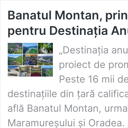
Banatul Montan, print
pentru Destinația An
„Destinația an
proiect de pro
Peste 16 mii de
destinațiile din țară califi
află Banatul Montan, urmat
Maramureșului și Oradea. „