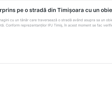
urprins pe o stradă din Timișoara cu un obie
imagini cu un tânăr care traversează o stradă având asupra sa un obie
ă. Conform reprezentanților IPJ Timiș, în acest moment se fac verific