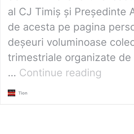
al CJ Timiș și Președinte 
de acesta pe pagina pers
deșeuri voluminoase colec
trimestriale organizate de
Drept
…
Continue reading
la
replică:
RETIM
Tion
răspunde
la
imaginile
scoase
din
context
publicate