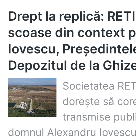
Drept la replică: RET
scoase din context 
Iovescu, Președintel
Depozitul de la Ghiz
Societatea RET
dorește să core
transmise publi
domnul Alexandru Iovescu,