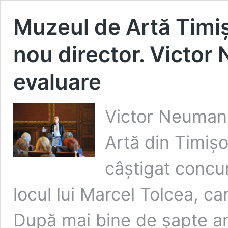
Muzeul de Artă Timi
nou director. Victor 
evaluare
Victor Neumann
Artă din Timiș
câștigat concur
locul lui Marcel Tolcea, ca
După mai bine de șapte a