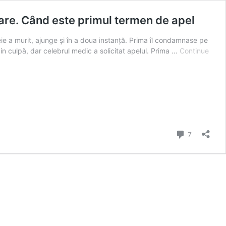
are. Când este primul termen de apel
eie a murit, ajunge și în a doua instanță. Prima îl condamnase pe
n culpă, dar celebrul medic a solicitat apelul. Prima …
Continue
Comment
7