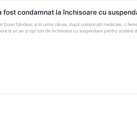
 a fost condamnat la închisoare cu suspend
icat Dorel Săndesc și în urma căruia, după complicații medicale, o fem
ra la un an și opt luni de închisoare cu suspendare pentru ucidere di