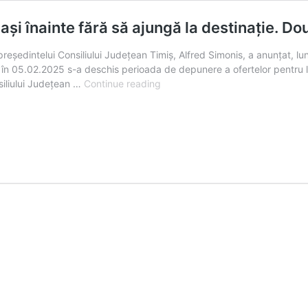
și înainte fără să ajungă la destinație. Dou
președintelui Consiliului Județean Timiș, Alfred Simonis, a anunțat, lu
în 05.02.2025 s-a deschis perioada de depunere a ofertelor pentru li
Castelul
siliului Județean …
Continue reading
Huniade,
un
proiect
care
face
pași
înainte
fără
să
ajungă
la
destinație.
Două
firme
țintesc