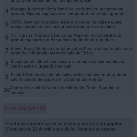
de 21 de milioane de lei, finanțat european
Aproape jumătate dintre femei se confruntă cu incontinența
4
urinară. Medicii explică de ce simptomul nu trebuie ignorat
FOTO. Destinații turistice ieșite din tipare: buncăre naziste,
5
orașe-fantomă și foste aziluri care atrag mii de vizitatori
CJ Timiș și Primăria Sânnicolau Mare vor să construiască
6
primul aquapark din Banat realizat din fonduri publice
Elevul Rareș Muntean din Sânnicolau Mare a cucerit medalia de
7
argint la Olimpiada Internațională de Fizică
Înțepătura de albină sau viespe: ce trebuie să faci imediat și
8
când devine o urgență medicală
Peste 180 de intervenții ale salvatorilor timișeni în doar două
9
zile. Incendiu de amploare la Sânmihaiu Român
Controale la câini în două localități din Timiș. S-au dat și
10
amenzi
Cele mai noi știri
Continuă modernizarea centrului pietonal al Lugojului.
Contract de 21 de milioane de lei, finanțat european