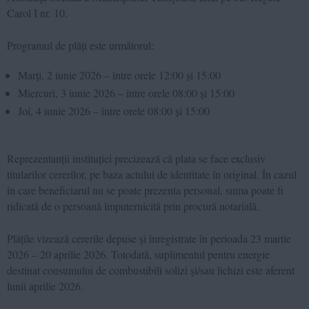
Carol I nr. 10.
Programul de plăți este următorul:
Marți, 2 iunie 2026 – între orele 12:00 și 15:00
Miercuri, 3 iunie 2026 – între orele 08:00 și 15:00
Joi, 4 iunie 2026 – între orele 08:00 și 15:00
Reprezentanții instituției precizează că plata se face exclusiv
titularilor cererilor, pe baza actului de identitate în original. În cazul
în care beneficiarul nu se poate prezenta personal, suma poate fi
ridicată de o persoană împuternicită prin procură notarială.
Plățile vizează cererile depuse și înregistrate în perioada 23 martie
2026 – 20 aprilie 2026. Totodată, suplimentul pentru energie
destinat consumului de combustibili solizi și/sau lichizi este aferent
lunii aprilie 2026.