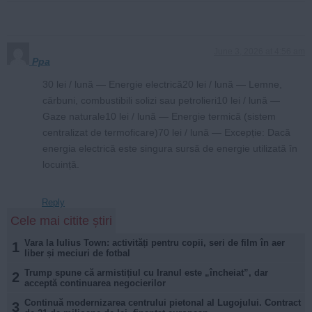
June 3, 2026 at 4:56 am
Ppa
30 lei / lună — Energie electrică20 lei / lună — Lemne,
cărbuni, combustibili solizi sau petrolieri10 lei / lună —
Gaze naturale10 lei / lună — Energie termică (sistem
centralizat de termoficare)70 lei / lună — Excepție: Dacă
energia electrică este singura sursă de energie utilizată în
locuință.
Reply
Cele mai citite știri
Vara la Iulius Town: activități pentru copii, seri de film în aer
1
liber și meciuri de fotbal
Trump spune că armistițiul cu Iranul este „încheiat”, dar
2
acceptă continuarea negocierilor
Continuă modernizarea centrului pietonal al Lugojului. Contract
3