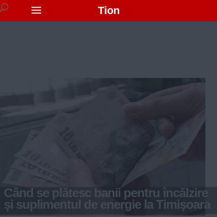
Tion
Când se plătesc banii pentru încălzire
și suplimentul de energie la Timișoara