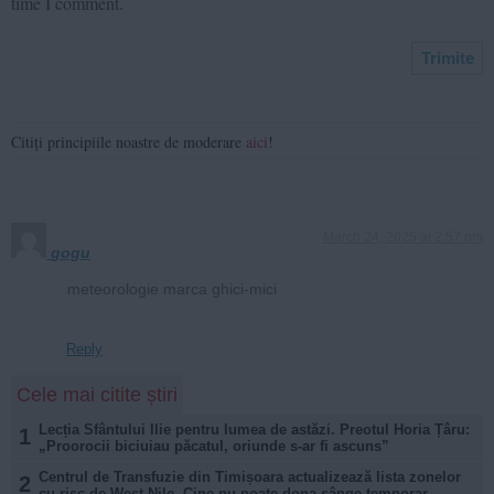
time I comment.
Citiți principiile noastre de moderare
aici
!
March 24, 2025 at 2:57 pm
gogu
meteorologie marca ghici-mici
Reply
Cele mai citite știri
Lecția Sfântului Ilie pentru lumea de astăzi. Preotul Horia Țâru:
1
„Proorocii biciuiau păcatul, oriunde s-ar fi ascuns”
Centrul de Transfuzie din Timișoara actualizează lista zonelor
2
cu risc de West Nile. Cine nu poate dona sânge temporar