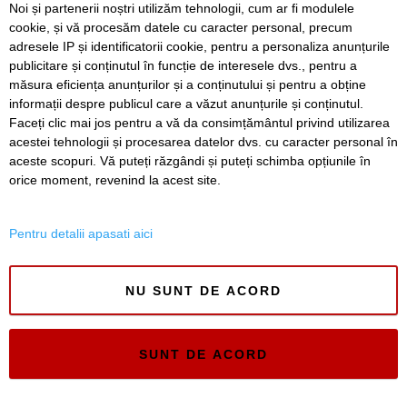
Noi și partenerii noștri utilizăm tehnologii, cum ar fi modulele
Construcție impresionantă din Imperiul Roman, scoasă la
cookie, și vă procesăm datele cu caracter personal, precum
iveală de nivelul scăzut al Dunării
adresele IP și identificatorii cookie, pentru a personaliza anunțurile
publicitare și conținutul în funcție de interesele dvs., pentru a
Continuă modernizarea centrului pietonal al Lugojului.
Contract de 21 de milioane de lei, finanțat european
măsura eficiența anunțurilor și a conținutului și pentru a obține
informații despre publicul care a văzut anunțurile și conținutul.
Faceți clic mai jos pentru a vă da consimțământul privind utilizarea
acestei tehnologii și procesarea datelor dvs. cu caracter personal în
aceste scopuri. Vă puteți răzgândi și puteți schimba opțiunile în
SERVICII
Redactia
Folosinta Cookie-urilor
orice moment, revenind la acest site.
Termeni si conditii de utilizare
Politica de confidentialitate
Pentru detalii apasati aici
Regulament postare și moderare comentarii
NU SUNT DE ACORD
SUNT DE ACORD
Timiș Online
ISSN 3008-2323