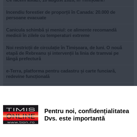
Incendiu forestier de proporții în Canada: 20.000 de
persoane evacuate
Canicula schimbă și meniul: ce alimente recomandă
medicii în zilele cu temperaturi extreme
Noi restricții de circulație în Timișoara, de luni. O nouă
etapă de Rebreanu și intervenții la linia de tramvai pe
lângă prefectură
e-Terra, platforma pentru cadastru și carte funciară,
redevine funcțională
Istanbul fără bilet de intrare. Zeci de atracții spectaculoase
pe care le poți vizita gratuit în orașul de pe două
continente
Pentru noi, confidențialitatea
Ce facem astăzi, 9 august 2026, în Timișoara?
Dvs. este importantă
Misterioso! Început romantic de stagiune la Opera din
Timișoara