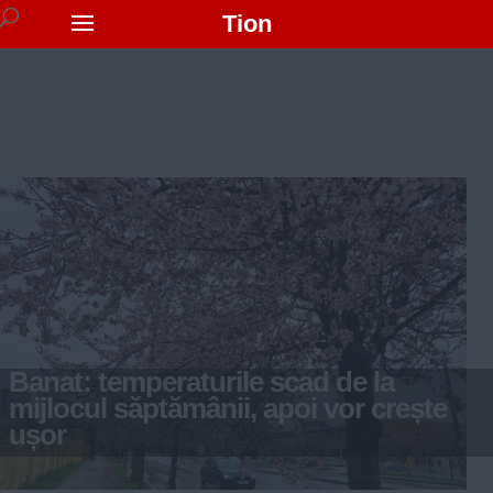
Tion
Banat: temperaturile scad de la
mijlocul săptămânii, apoi vor crește
ușor