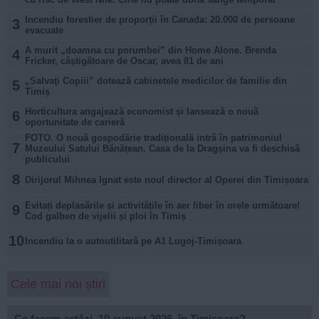
Incendiu forestier de proporții în Canada: 20.000 de persoane
3
evacuate
A murit „doamna cu porumbei” din Home Alone. Brenda
4
Fricker, câștigătoare de Oscar, avea 81 de ani
„Salvați Copiii” dotează cabinetele medicilor de familie din
5
Timiș
Horticultura angajează economist și lansează o nouă
6
oportunitate de carieră
FOTO. O nouă gospodărie tradițională intră în patrimoniul
7
Muzeului Satului Bănățean. Casa de la Dragșina va fi deschisă
publicului
8
Dirijorul Mihnea Ignat este noul director al Operei din Timișoara
Evitați deplasările și activitățile în aer liber în orele următoare!
9
Cod galben de vijelii și ploi în Timiș
10
Incendiu la o autoutilitară pe A1 Lugoj-Timișoara
Cele mai noi știri
Ce facem astăzi, 10 august 2026, în Timișoara?