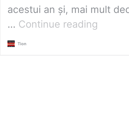
acestui an și, mai mult dec
Autobuzele
…
Continue reading
electrice,
scumpite
în
Tion
timp
ce
călătorii
din
Timișoara
le
așteaptă