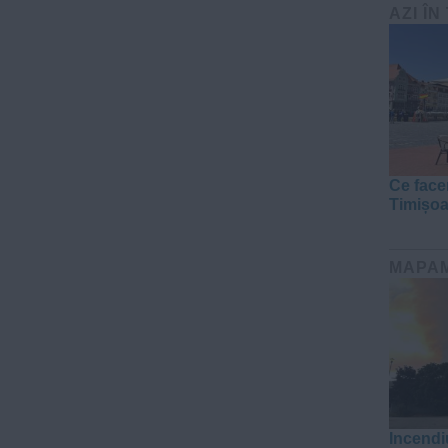
AZI ÎN
Ce face
Timișo
MAPA
Incendiu