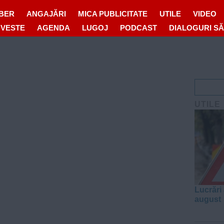
IBER
ANGAJĂRI
MICA PUBLICITATE
UTILE
VIDEO
OVESTE
AGENDA
LUGOJ
PODCAST
DIALOGURI S
UTILE
Lucrări 
august