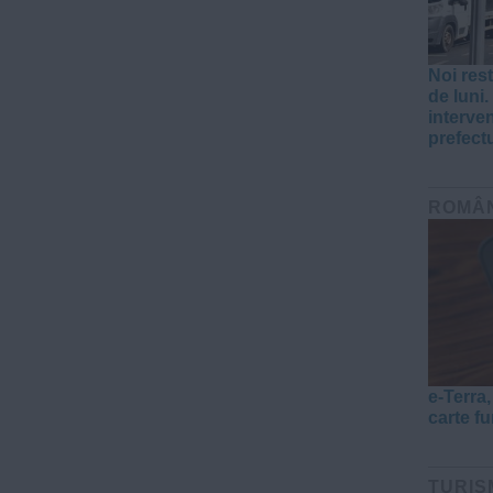
Noi rest
de luni
interven
prefect
ROMÂ
e-Terra
carte f
TURIS