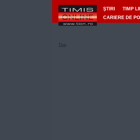
ŞTIRI
TIMP L
CARIERE DE P
Tion