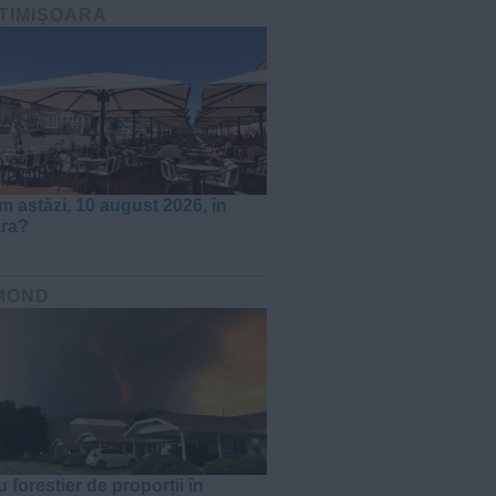
 TIMIȘOARA
m astăzi, 10 august 2026, în
ara?
MOND
 forestier de proporții în