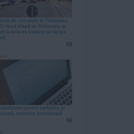
ricții de circulație în Timișoara,
. O nouă etapă de Rebreanu și
ții la linia de tramvai pe lângă
ură
2
NIA
, platforma pentru cadastru și
unciară, redevine funcțională
1
M