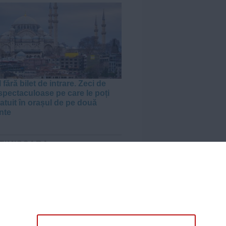
 fără bilet de intrare. Zeci de
 spectaculoase pe care le poți
ratuit în orașul de pe două
nte
 TIMIȘOARA