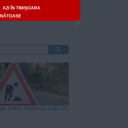
AZI ÎN TIMIȘOARA
ĂNĂTOASE
ale SDM în Timișoara, astăzi, 10