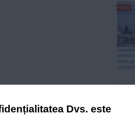
FOTO
Istanbul
atracții
vizita g
contine
AZI ÎN
idențialitatea Dvs. este