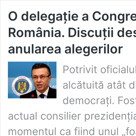
O delegație a Congre
România. Discuții de
anularea alegerilor
Potrivit oficial
alcătuită atât d
democrați. Fost
actual consilier prezidenț
momentul ca fiind unul „foa