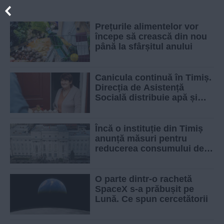
Prețurile alimentelor vor
începe să crească din nou
până la sfârșitul anului
Canicula continuă în Timiș.
Direcția de Asistență
Socială distribuie apă și
alimente persoanelor
vulnerabile
Încă o instituție din Timiș
anunță măsuri pentru
reducerea consumului de
energie electrică
O parte dintr-o rachetă
SpaceX s-a prăbușit pe
Lună. Ce spun cercetătorii