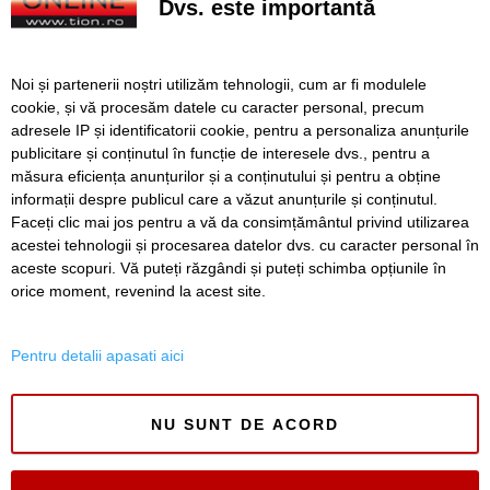
Dvs. este importantă
programului de fertilizare in
vitro. Cine poate primi
sprijin de la stat
FOTO. Ziua Timișoarei a
Noi și partenerii noștri utilizăm tehnologii, cum ar fi modulele
fost sărbătorită și la ferma
cookie, și vă procesăm datele cu caracter personal, precum
Penitenciarului. La ce
adresele IP și identificatorii cookie, pentru a personaliza anunțurile
activități au participat
publicitare și conținutul în funcție de interesele dvs., pentru a
deținuții
măsura eficiența anunțurilor și a conținutului și pentru a obține
Înapoi
Înainte
informații despre publicul care a văzut anunțurile și conținutul.
Faceți clic mai jos pentru a vă da consimțământul privind utilizarea
acestei tehnologii și procesarea datelor dvs. cu caracter personal în
aceste scopuri. Vă puteți răzgândi și puteți schimba opțiunile în
SERVICII
Redactia
Folosinta Cookie-urilor
orice moment, revenind la acest site.
Termeni si conditii de utilizare
Politica de confidentialitate
Pentru detalii apasati aici
Regulament postare și moderare comentarii
NU SUNT DE ACORD