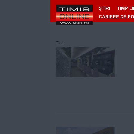
ŞTIRI
TIMP L
CARIERE DE P
Tion