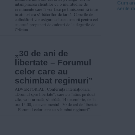
târguri tematice de
Cum ara
întâmpinarea clienților cu o multitudine de
serile d
evenimente care îi vor face pe timișoreni să intre
Crăciun, în weekend
în atmosfera sărbătorilor de iarnă. Corurile de
colindători vor asigura coloana sonoră pentru cei
ce caută propuneri de cadouri de la târgurile de
Crăciun.
„30 de ani de
libertate – Forumul
celor care au
schimbat regimuri”
ADVERTORIAL. Conferinţa internaţională:
„Drumul spre libertate”, care s-a întins pe două
zile, va fi urmată, sâmbătă, 14 decembrie, de la
ora 15.00, de evenimentul „30 de ani de libertate
– Forumul celor care au schimbat regimuri”.