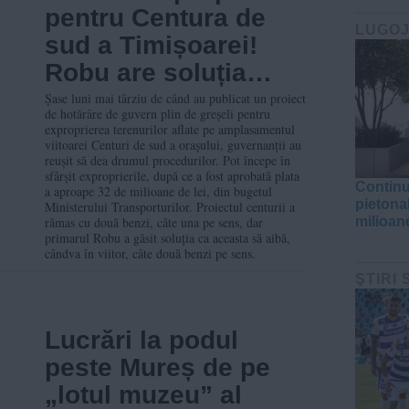
pentru Centura de
LUGO
sud a Timișoarei!
Robu are soluția
pentru ca traseul să
Șase luni mai târziu de când au publicat un proiect
de hotărâre de guvern plin de greșeli pentru
aibă cândva patru
exproprierea terenurilor aflate pe amplasamentul
viitoarei Centuri de sud a orașului, guvernanții au
benzi
reușit să dea drumul procedurilor. Pot începe în
sfârșit exproprierile, după ce a fost aprobată plata
Continu
a aproape 32 de milioane de lei, din bugetul
pietona
Ministerului Transporturilor. Proiectul centurii a
rămas cu două benzi, câte una pe sens, dar
milioane
primarul Robu a găsit soluția ca aceasta să aibă,
cândva în viitor, câte două benzi pe sens.
ŞTIRI
Lucrări la podul
peste Mureș de pe
„lotul muzeu” al