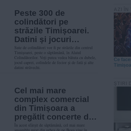
AZI ÎN
Peste 300 de
colindători pe
străzile Timișoarei.
Datini și jocuri
străvechi
Sute de colindători vor fi pe străzile din centrul
Timișoarei, peste o săptămână, în Alaiul
Colindătorilor. Veți putea vedea bătuta cu dubele,
Ce face
jocul caprei, colindele de fecior și de fată și alte
Timișo
datini străvechi.
ŞTIRI 
Cel mai mare
complex comercial
din Timișoara a
pregătit concerte de
colinde, serbări și
În acest sfârșit de săptămână, cel mai mare
ansamblu mixt din urbea de pe Bega vine în