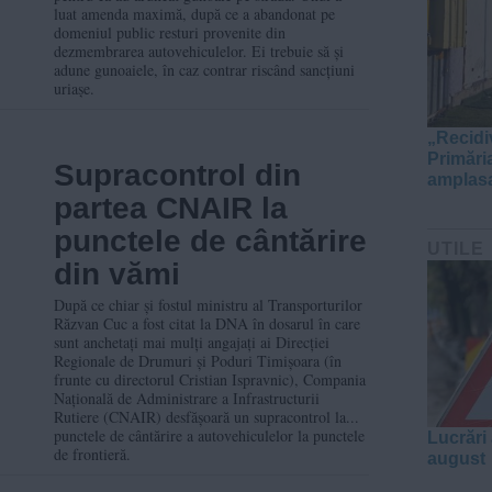
luat amenda maximă, după ce a abandonat pe
mașini
domeniul public resturi provenite din
dezmembrarea autovehiculelor. Ei trebuie să și
adune gunoaiele, în caz contrar riscând sancțiuni
uriașe.
„Recidi
Primări
Supracontrol din
amplasa
partea CNAIR la
punctele de cântărire
UTILE
din vămi
După ce chiar și fostul ministru al Transporturilor
Răzvan Cuc a fost citat la DNA în dosarul în care
sunt anchetați mai mulți angajați ai Direcției
Regionale de Drumuri și Poduri Timișoara (în
frunte cu directorul Cristian Ispravnic), Compania
Națională de Administrare a Infrastructurii
Rutiere (CNAIR) desfășoară un supracontrol la...
punctele de cântărire a autovehiculelor la punctele
Lucrări 
de frontieră.
august