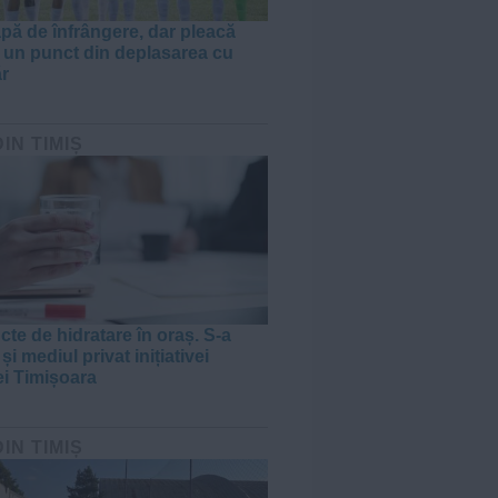
apă de înfrângere, dar pleacă
 un punct din deplasarea cu
r
DIN TIMIȘ
cte de hidratare în oraș. S-a
 și mediul privat inițiativei
ei Timișoara
DIN TIMIȘ