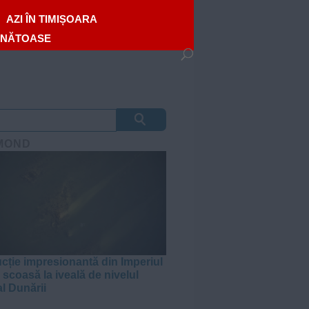
AZI ÎN TIMIȘOARA
ĂNĂTOASE
MOND
cție impresionantă din Imperiul
scoasă la iveală de nivelul
al Dunării