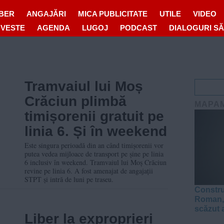
IBER
ANGAJĂRI
MICA PUBLICITATE
UTILE
VIDEO
OVESTE
AGENDA
LUGOJ
PODCAST
DIALOGURI S
Tramvaiul lui Moș
Crăciun plimbă
MAPA
timișorenii gratuit pe
linia 6. Și în weekend
Este singura perioadă din an când timișorenii vor
putea vedea mijloace de transport pe șine pe linia
6 inclusiv în weekend. Tramvaiul lui Moș Crăciun
revine pe linia 6. A fost amenajat de angajații
STPT și intră de luni pe traseu.
Constru
Roman, 
scăzut 
Liber la exproprieri