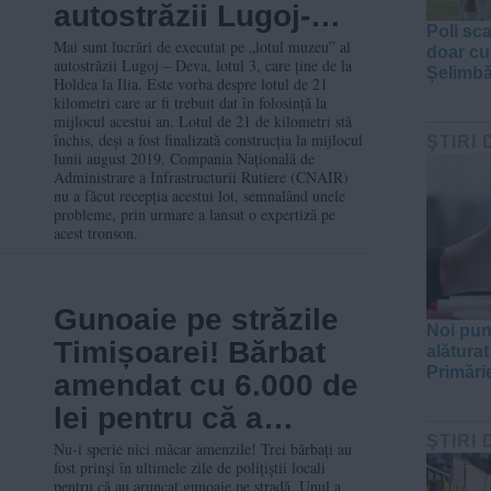
autostrăzii Lugoj-
Poli sc
Deva
Mai sunt lucrări de executat pe „lotul muzeu” al
doar cu
autostrăzii Lugoj – Deva, lotul 3, care ține de la
Șelimbă
Holdea la Ilia. Este vorba despre lotul de 21
kilometri care ar fi trebuit dat în folosință la
mijlocul acestui an. Lotul de 21 de kilometri stă
închis, deși a fost finalizată construcția la mijlocul
ŞTIRI 
lunii august 2019. Compania Națională de
Administrare a Infrastructurii Rutiere (CNAIR)
nu a făcut recepția acestui lot, semnalând unele
probleme, prin urmare a lansat o expertiză pe
acest tronson.
Gunoaie pe străzile
Noi pun
Timișoarei! Bărbat
alăturat
Primări
amendat cu 6.000 de
lei pentru că a
ŞTIRI 
aruncat resturi din
Nu-i sperie nici măcar amenzile! Trei bărbați au
fost prinși în ultimele zile de polițiștii locali
dezmembrarea de
pentru că au aruncat gunoaie pe stradă. Unul a