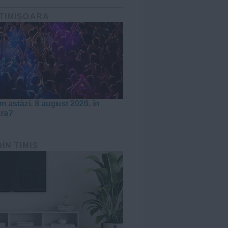
 TIMIȘOARA
m astăzi, 8 august 2026, în
ara?
DIN TIMIȘ