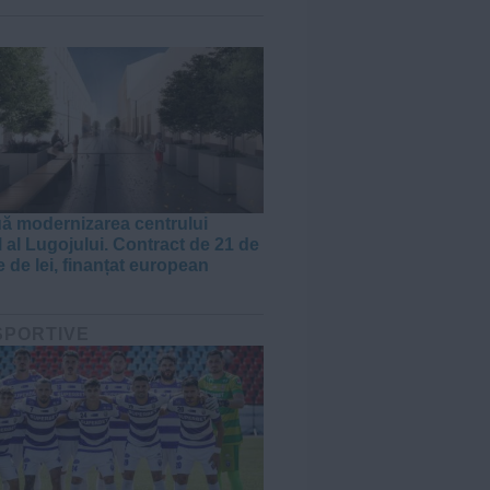
J
ă modernizarea centrului
l al Lugojului. Contract de 21 de
 de lei, finanțat european
 SPORTIVE