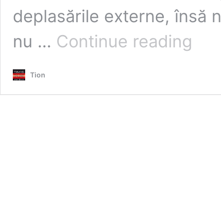
deplasările externe, însă 
Dunărea
nu …
Continue reading
ar
putea
ieși
Tion
din
matcă
în
Ungaria
din
cauza
ciclonulu
Boris