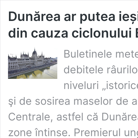
Dunărea ar putea ieș
din cauza ciclonului 
Buletinele met
debitele râuril
niveluri „istori
şi de sosirea maselor de a
Centrale, astfel că Dunăr
zone întinse. Premierul un