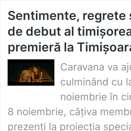
Sentimente, regrete și
de debut al timișore
premieră la Timișoar
Caravana va aj
culminând cu la
noiembrie în ci
8 noiembrie, câțiva membri
prezenți la proiecția spec