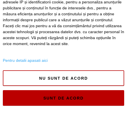
adresele IP și identificatorii cookie, pentru a personaliza anunțurile
publicitare și conținutul în funcție de interesele dvs., pentru a
Timiș Online
măsura eficiența anunțurilor și a conținutului și pentru a obține
ISSN 3008-2323
informații despre publicul care a văzut anunțurile și conținutul.
ISSN-L 3008-2323
Faceți clic mai jos pentru a vă da consimțământul privind utilizarea
acestei tehnologii și procesarea datelor dvs. cu caracter personal în
aceste scopuri. Vă puteți răzgândi și puteți schimba opțiunile în
orice moment, revenind la acest site.
Pentru detalii apasati aici
NU SUNT DE ACORD
SUNT DE ACORD