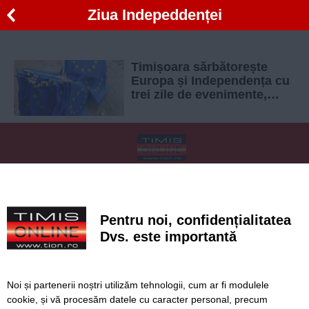
Ziua Indepeddenței
Timișoara sărbătorește
Europa și Independența cu
trei zile de evenimente,
spectacole și ceremonii în
inima orașului
SERVICII
Redactia
Folosinta Cookie-urilor
Termeni si conditii de utilizare
Politica de confidentialitate
Pentru noi, confidențialitatea
Regulament postare și moderare comentarii
Dvs. este importantă
Noi și partenerii noștri utilizăm tehnologii, cum ar fi modulele
cookie, și vă procesăm datele cu caracter personal, precum