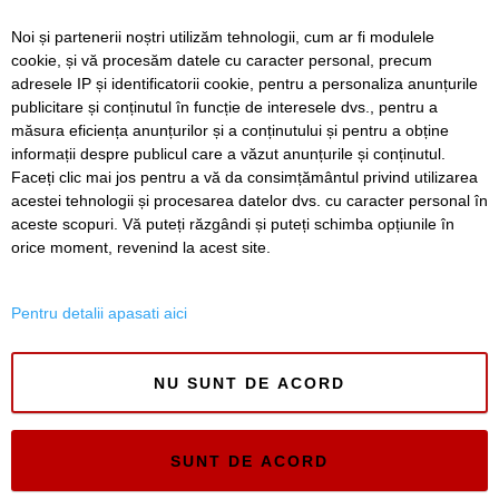
avea loc la Timișoara
Noi și partenerii noștri utilizăm tehnologii, cum ar fi modulele
cookie, și vă procesăm datele cu caracter personal, precum
Weekend plin de
evenimente la Zilele
adresele IP și identificatorii cookie, pentru a personaliza anunțurile
Culturale ale Germanilor
publicitare și conținutul în funcție de interesele dvs., pentru a
din Banat, sărbătorite la
măsura eficiența anunțurilor și a conținutului și pentru a obține
Timișoara
informații despre publicul care a văzut anunțurile și conținutul.
Faceți clic mai jos pentru a vă da consimțământul privind utilizarea
acestei tehnologii și procesarea datelor dvs. cu caracter personal în
aceste scopuri. Vă puteți răzgândi și puteți schimba opțiunile în
SERVICII
Redactia
Folosinta Cookie-urilor
orice moment, revenind la acest site.
Termeni si conditii de utilizare
Politica de confidentialitate
Pentru detalii apasati aici
Regulament postare și moderare comentarii
NU SUNT DE ACORD
SUNT DE ACORD
Timiș Online