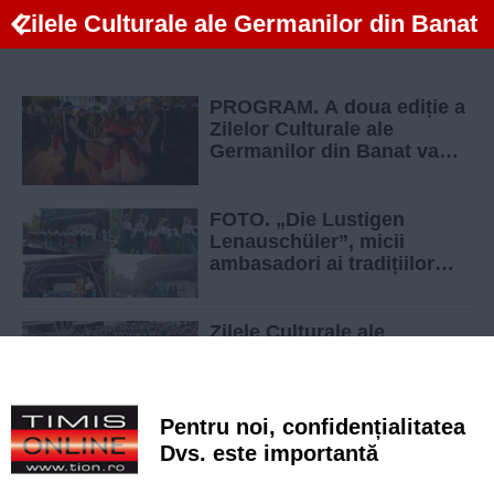
Zilele Culturale ale Germanilor din Banat
PROGRAM. A doua ediție a
Zilelor Culturale ale
Germanilor din Banat va
avea loc în weekend la
Timișoara
FOTO. „Die Lustigen
Lenauschüler”, micii
ambasadori ai tradițiilor
șvabe la Zilele Culturale ale
Germanilor din Banat
Zilele Culturale ale
Germanilor din Banat aduc
la Timișoara tradiții
șvăbești
Pentru noi, confidențialitatea
Prima ediție a German Fest
Dvs. este importantă
- Zilele Culturale ale
Germanilor din Banat va