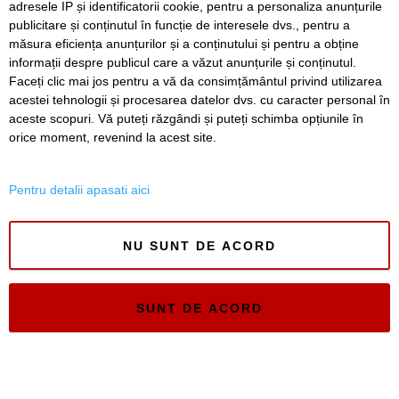
adresele IP și identificatorii cookie, pentru a personaliza anunțurile
publicitare și conținutul în funcție de interesele dvs., pentru a
Timiș Online
măsura eficiența anunțurilor și a conținutului și pentru a obține
ISSN 3008-2323
informații despre publicul care a văzut anunțurile și conținutul.
ISSN-L 3008-2323
Faceți clic mai jos pentru a vă da consimțământul privind utilizarea
acestei tehnologii și procesarea datelor dvs. cu caracter personal în
aceste scopuri. Vă puteți răzgândi și puteți schimba opțiunile în
orice moment, revenind la acest site.
Pentru detalii apasati aici
NU SUNT DE ACORD
SUNT DE ACORD