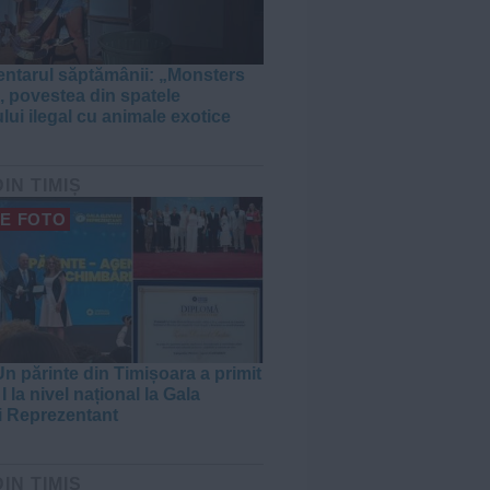
tarul săptămânii: „Monsters
, povestea din spatele
lui ilegal cu animale exotice
DIN TIMIȘ
E FOTO
n părinte din Timișoara a primit
I la nivel național la Gala
i Reprezentant
DIN TIMIȘ