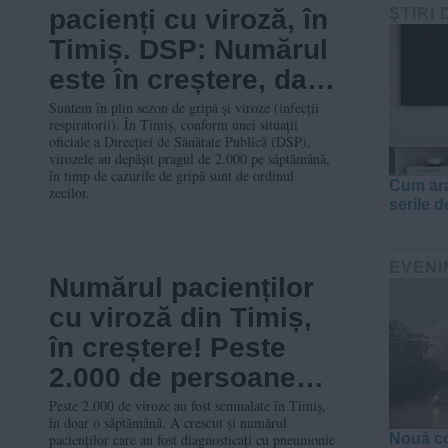
pacienți cu viroză, în
ŞTIRI 
Timiș. DSP: Numărul
este în creștere, dar
se încadrează în
Suntem în plin sezon de gripă și viroze (infecții
respiratorii). În Timiș, conform unei situații
valorile așteptate
oficiale a Direcției de Sănătate Publică (DSP),
virozele au depășit pragul de 2.000 pe săptămână,
în timp de cazurile de gripă sunt de ordinul
Cum ara
zecilor.
serile d
EVENI
Numărul pacienților
cu viroză din Timiș,
în creștere! Peste
2.000 de persoane
au ajuns la doctor
Peste 2.000 de viroze au fost semnalate în Timiș,
în doar o săptămână. A crescut și numărul
pacienților care au fost diagnosticați cu pneumonie
Nouă co