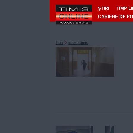
ŞTIRI
TIMP L
CARIERE DE P
Tion
viroze timis