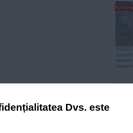
FOTO+
VIDEO. 
aproxim
montat 
stadion
EVENI
VIDEO
idențialitatea Dvs. este