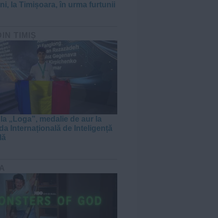
i, la Timișoara, în urma furtunii
DIN TIMIȘ
 la „Loga”, medalie de aur la
da Internațională de Inteligență
lă
A