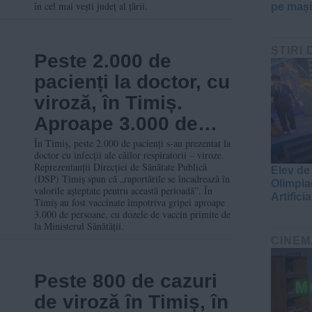
în cel mai vești județ al țării.
pe mașin
ŞTIRI 
Peste 2.000 de
pacienți la doctor, cu
viroză, în Timiș.
Aproape 3.000 de
persoane au fost
În Timiș, peste 2.000 de pacienți s-au prezentat la
doctor cu infecții ale căilor respiratorii – viroze.
vaccinate antigripal
Reprezentanții Direcției de Sănătate Publică
Elev de
(DSP) Timiș spun că „raportările se încadrează în
Olimpia
valorile așteptate pentru această perioadă”. În
Artificia
Timiș au fost vaccinate împotriva gripei aproape
3.000 de persoane, cu dozele de vaccin primite de
la Ministerul Sănătății.
CINEM
Peste 800 de cazuri
de viroză în Timiș, în