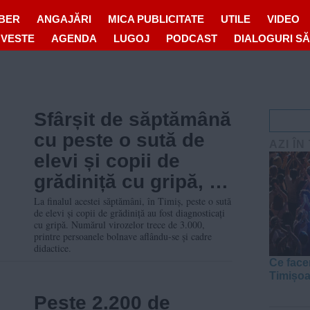
IBER
ANGAJĂRI
MICA PUBLICITATE
UTILE
VIDEO
OVESTE
AGENDA
LUGOJ
PODCAST
DIALOGURI S
Sfârșit de săptămână
cu peste o sută de
AZI ÎN
elevi și copii de
grădiniță cu gripă, în
Timiș. Mii de cazuri
La finalul acestei săptămâni, în Timiș, peste o sută
de elevi și copii de grădiniță au fost diagnosticați
de viroză
cu gripă. Numărul virozelor trece de 3.000,
printre persoanele bolnave aflându-se și cadre
didactice.
Ce face
Timișo
Peste 2.200 de