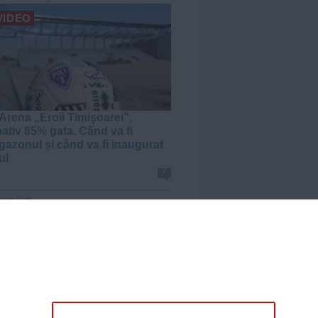
VIDEO
Arena „Eroii Timișoarei”,
ativ 85% gata. Când va fi
gazonul și când va fi inaugurat
ul
7
MENT