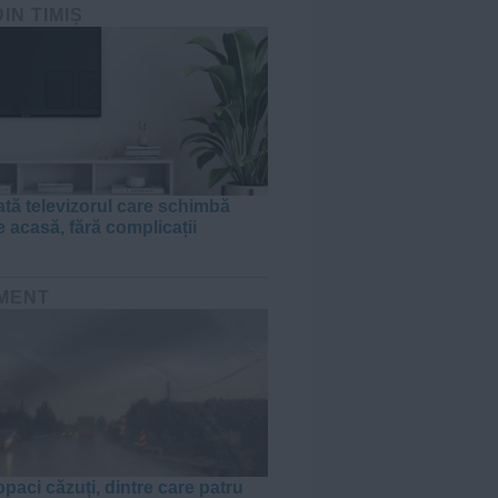
DIN TIMIȘ
tă televizorul care schimbă
e acasă, fără complicații
MENT
paci căzuți, dintre care patru