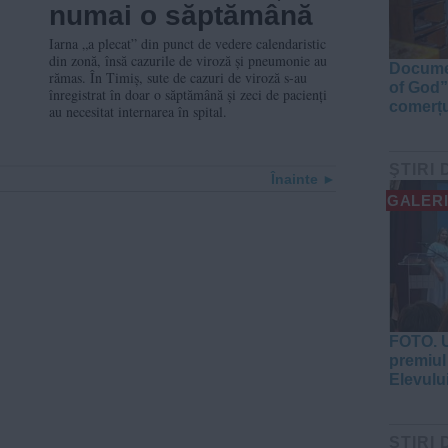
numai o săptămână
Iarna „a plecat” din punct de vedere calendaristic
din zonă, însă cazurile de viroză și pneumonie au
Documen
rămas. În Timiș, sute de cazuri de viroză s-au
of God”
înregistrat în doar o săptămână și zeci de pacienți
comerțu
au necesitat internarea în spital.
ŞTIRI 
Înainte
GALERI
FOTO. U
premiul 
Elevulu
ŞTIRI 