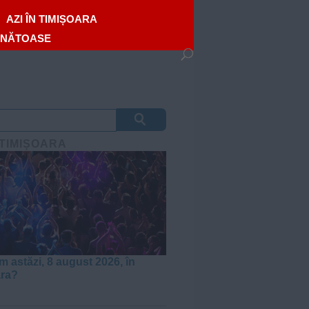
AZI ÎN TIMIȘOARA
ĂNĂTOASE
 TIMIȘOARA
m astăzi, 8 august 2026, în
ara?