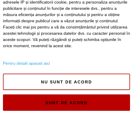
adresele IP și identificatorii cookie, pentru a personaliza anunțurile
publicitare și conținutul în funcție de interesele dvs., pentru a
Timiș Online
măsura eficiența anunțurilor și a conținutului și pentru a obține
ISSN 3008-2323
informații despre publicul care a văzut anunțurile și conținutul.
ISSN-L 3008-2323
Faceți clic mai jos pentru a vă da consimțământul privind utilizarea
acestei tehnologii și procesarea datelor dvs. cu caracter personal în
aceste scopuri. Vă puteți răzgândi și puteți schimba opțiunile în
orice moment, revenind la acest site.
Pentru detalii apasati aici
NU SUNT DE ACORD
SUNT DE ACORD