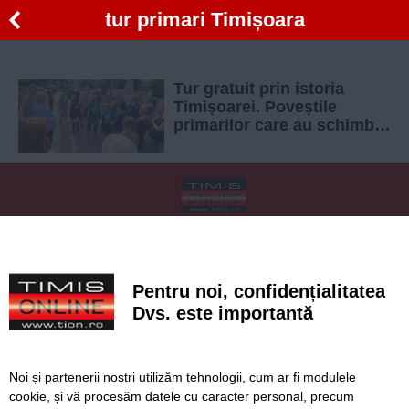
tur primari Timișoara
Tur gratuit prin istoria
Timișoarei. Poveștile
primarilor care au schimbat
orașul
SERVICII
Redactia
Folosinta Cookie-urilor
Termeni si conditii de utilizare
Politica de confidentialitate
Pentru noi, confidențialitatea
Regulament postare și moderare comentarii
Dvs. este importantă
Noi și partenerii noștri utilizăm tehnologii, cum ar fi modulele
cookie, și vă procesăm datele cu caracter personal, precum