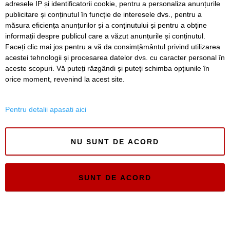
adresele IP și identificatorii cookie, pentru a personaliza anunțurile
locul cinci la nivel national
publicitare și conținutul în funcție de interesele dvs., pentru a
măsura eficiența anunțurilor și a conținutului și pentru a obține
informații despre publicul care a văzut anunțurile și conținutul.
Faceți clic mai jos pentru a vă da consimțământul privind utilizarea
acestei tehnologii și procesarea datelor dvs. cu caracter personal în
SERVICII
Redactia
Folosinta Cookie-urilor
aceste scopuri. Vă puteți răzgândi și puteți schimba opțiunile în
Termeni si conditii de utilizare
orice moment, revenind la acest site.
Politica de confidentialitate
Regulament postare și moderare comentarii
Pentru detalii apasati aici
NU SUNT DE ACORD
Timiș Online
SUNT DE ACORD
ISSN 3008-2323
ISSN-L 3008-2323