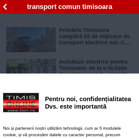
transport comun timisoara
Primăria Timișoara
cumpără 55 de mijloace de
transport electrice noi. Cu
peste 300 mil. de lei, bani
din PNRR
Autobuze electrice pentru
Timișoara: de la o licitație
de peste un an la „surprize
plăcute” de la secretarul de
stat Cătălin Iapă
Mai multi bani de la
Pentru noi, confidențialitatea
primarie pentru STPT.
Creste subventia dupa
Dvs. este importantă
scumpirea biletelor
Cartierul Sagului are cel
Noi și partenerii noștri utilizăm tehnologii, cum ar fi modulele
mai bun transport public
cookie, și vă procesăm datele cu caracter personal, precum
din Timisoara. Orasul e pe