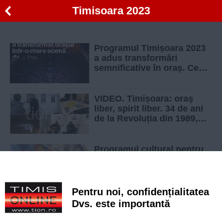
Timisoara 2023
Programul Timișoara 2023
a adus transformări
semnificative în oraș. Ce
indică cifrele
VIDEO. Timișoara: oraș
liber, spirit liber. 34 de ani
de la Revoluția din 1989,
marcați la ICR Budapesta
Programul cultural pentru
Timișoara 2023 a fost
refăcut. Marea deschidere,
în februarie anul viitor
Pentru noi, confidențialitatea
Vin bani de la București.
Dvs. este importantă
Ministerul Culturii a semnat
primele trei contracte