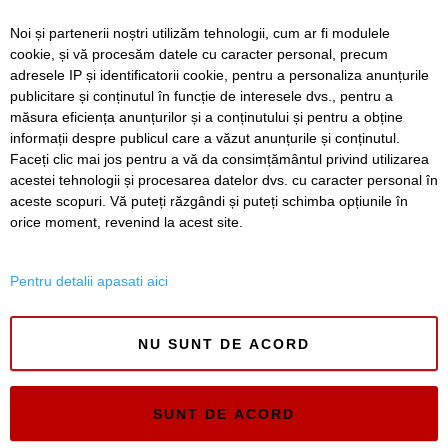
pentru infrastructura
TM2023
Noi și partenerii noștri utilizăm tehnologii, cum ar fi modulele
cookie, și vă procesăm datele cu caracter personal, precum
Timișoara așteaptă peste
12 milioane de euro de la
adresele IP și identificatorii cookie, pentru a personaliza anunțurile
București pentru
publicitare și conținutul în funcție de interesele dvs., pentru a
infrastructura culturală.
măsura eficiența anunțurilor și a conținutului și pentru a obține
Doar în 2021
informații despre publicul care a văzut anunțurile și conținutul.
Faceți clic mai jos pentru a vă da consimțământul privind utilizarea
acestei tehnologii și procesarea datelor dvs. cu caracter personal în
aceste scopuri. Vă puteți răzgândi și puteți schimba opțiunile în
SERVICII
Redactia
Folosinta Cookie-urilor
orice moment, revenind la acest site.
Termeni si conditii de utilizare
Politica de confidentialitate
Pentru detalii apasati aici
Regulament postare și moderare comentarii
NU SUNT DE ACORD
SUNT DE ACORD
Timiș Online