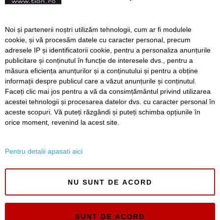
România
Limită zilnică de o oră pe
Noi și partenerii noștri utilizăm tehnologii, cum ar fi modulele
TikTok pentru minori
cookie, și vă procesăm datele cu caracter personal, precum
adresele IP și identificatorii cookie, pentru a personaliza anunțurile
publicitare și conținutul în funcție de interesele dvs., pentru a
măsura eficiența anunțurilor și a conținutului și pentru a obține
Înapoi
Înainte
informații despre publicul care a văzut anunțurile și conținutul.
Faceți clic mai jos pentru a vă da consimțământul privind utilizarea
acestei tehnologii și procesarea datelor dvs. cu caracter personal în
aceste scopuri. Vă puteți răzgândi și puteți schimba opțiunile în
SERVICII
Redactia
Folosinta Cookie-urilor
orice moment, revenind la acest site.
Termeni si conditii de utilizare
Politica de confidentialitate
Pentru detalii apasati aici
Regulament postare și moderare comentarii
NU SUNT DE ACORD
SUNT DE ACORD